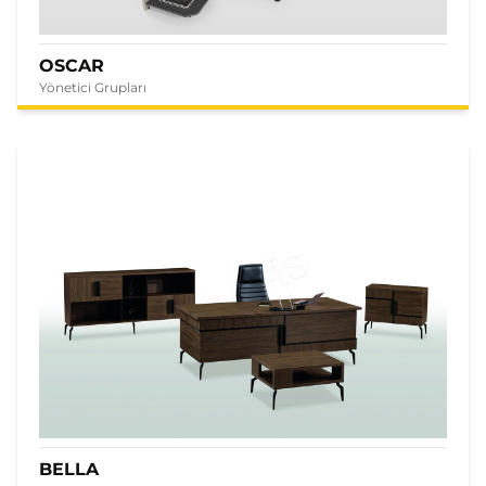
OSCAR
Yönetici Grupları
BELLA