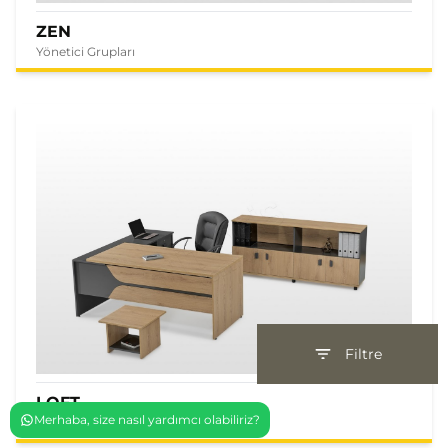
ZEN
Yönetici Grupları
Filtre
LOFT
Merhaba, size nasıl yardımcı olabiliriz?
Yönetici Grupları