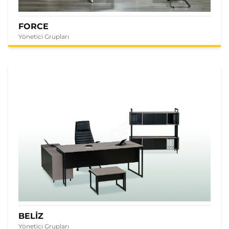
FORCE
Yönetici Grupları
BELİZ
Yönetici Grupları