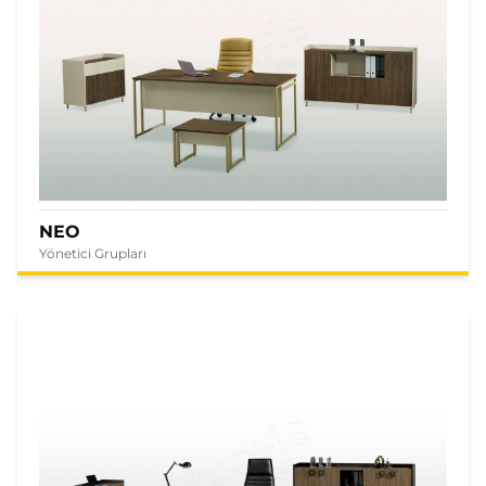
NEO
Yönetici Grupları