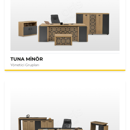
TUNA MİNÖR
Yönetici Grupları