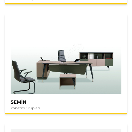
SEMİN
Yönetici Grupları