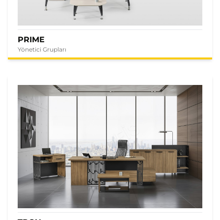
PRIME
Yönetici Grupları