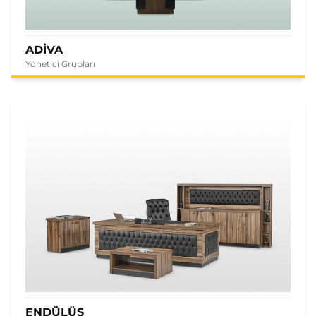
ADİVA
Yönetici Grupları
ENDÜLÜS