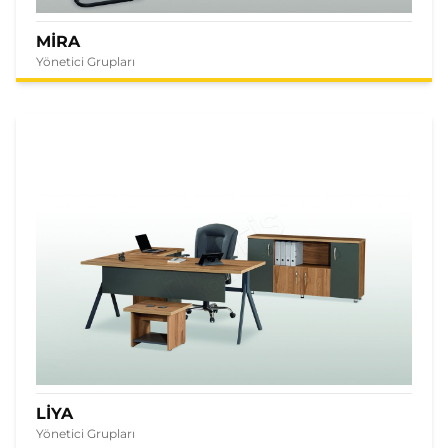
MİRA
Yönetici Grupları
LİYA
Yönetici Grupları