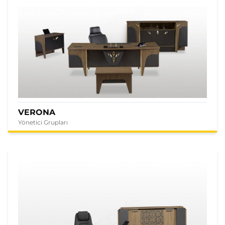
VERONA
Yönetici Grupları