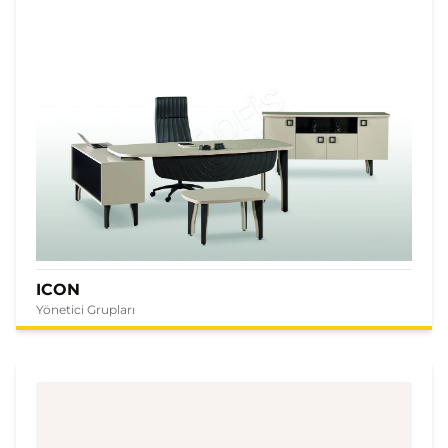
ICON
Yönetici Grupları