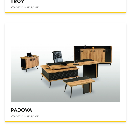
TROY
Yönetici Grupları
PADOVA
Yönetici Grupları