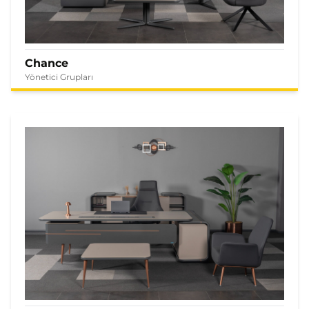
Chance
Yönetici Grupları