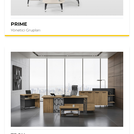
PRIME
Yönetici Grupları