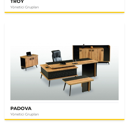
TROY
Yönetici Grupları
PADOVA
Yönetici Grupları