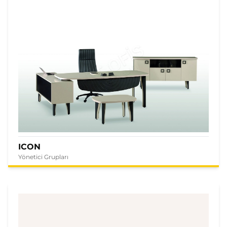
ICON
Yönetici Grupları