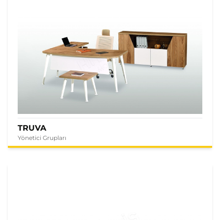
TRUVA
Yönetici Grupları