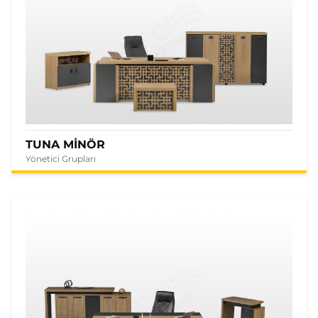
TUNA MİNÖR
Yönetici Grupları