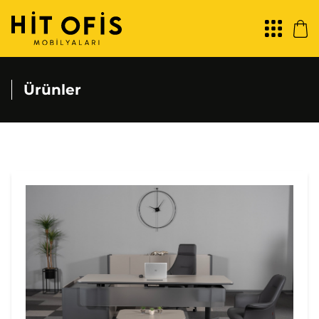
Ürünler