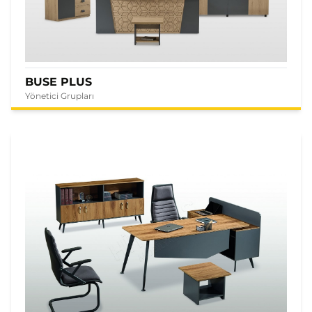
BUSE PLUS
Yönetici Grupları