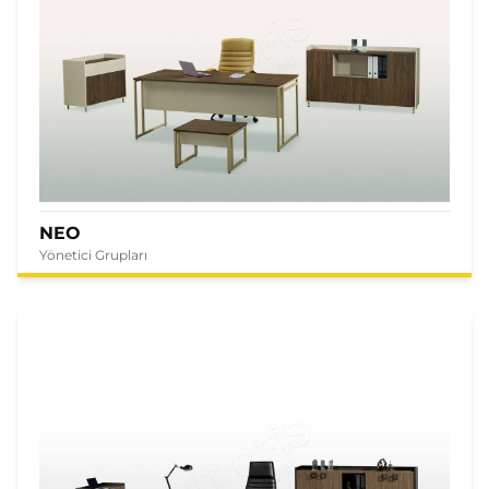
NEO
Yönetici Grupları