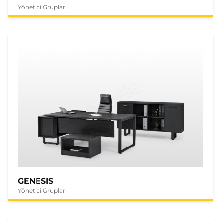
Yönetici Grupları
GENESIS
Yönetici Grupları