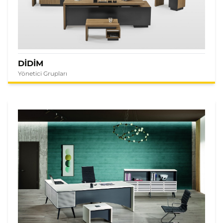
DİDİM
Yönetici Grupları