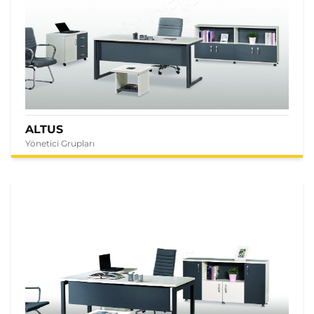
ALTUS
Yönetici Grupları