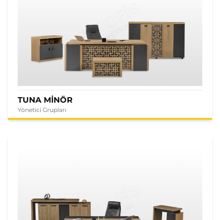
TUNA MİNÖR
Yönetici Grupları