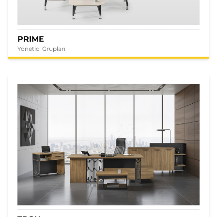
PRIME
Yönetici Grupları