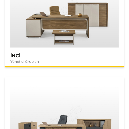
İNCİ
Yönetici Grupları