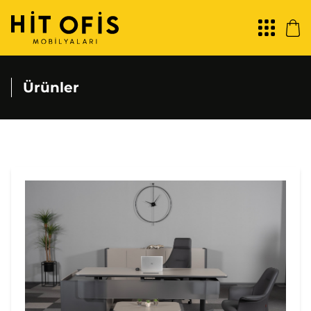
Ürünler