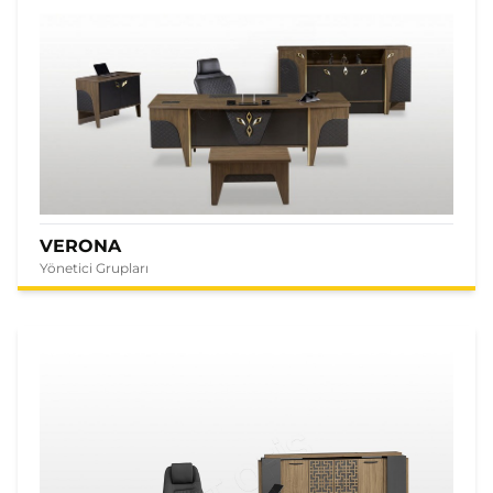
VERONA
Yönetici Grupları