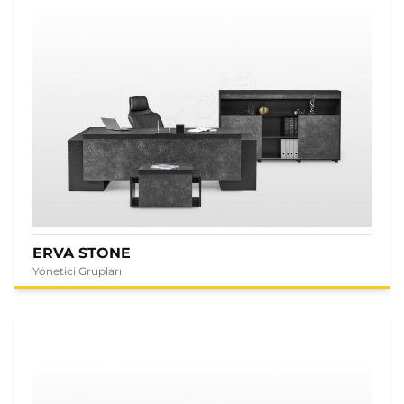
ERVA STONE
Yönetici Grupları