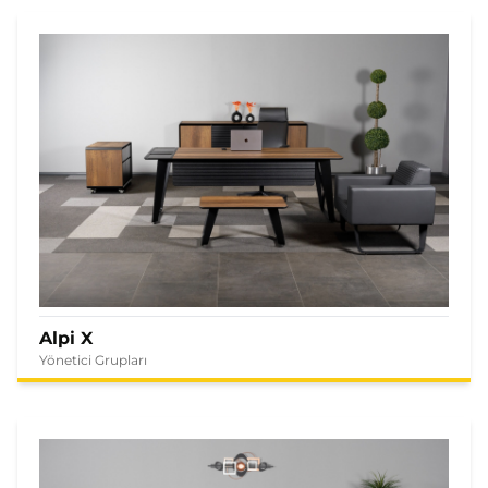
Alpi X
Yönetici Grupları