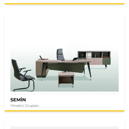
SEMİN
Yönetici Grupları