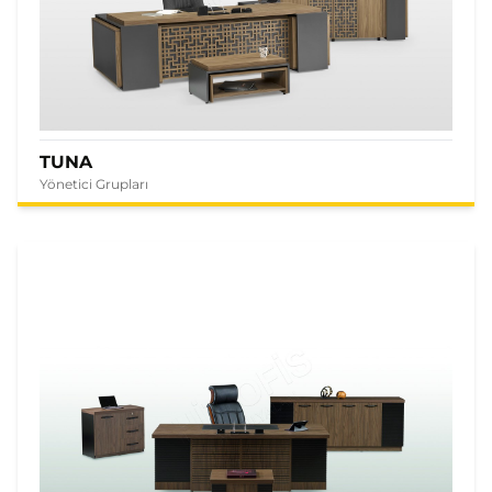
TUNA
Yönetici Grupları