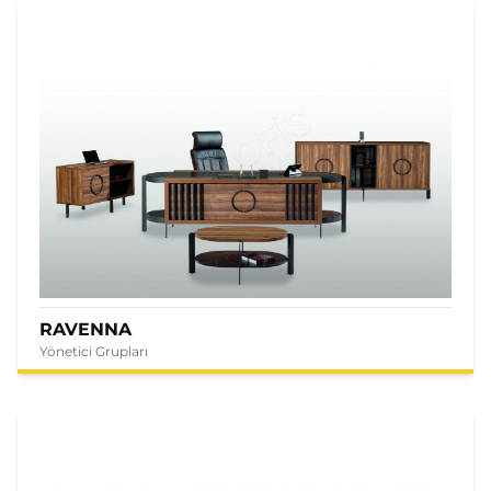
RAVENNA
Yönetici Grupları