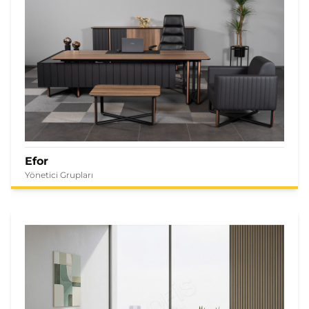
Efor
Yönetici Grupları