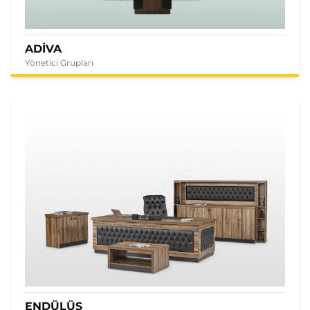
ADİVA
Yönetici Grupları
ENDÜLÜS