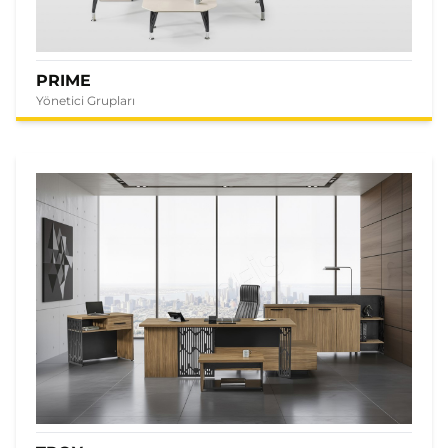
PRIME
Yönetici Grupları