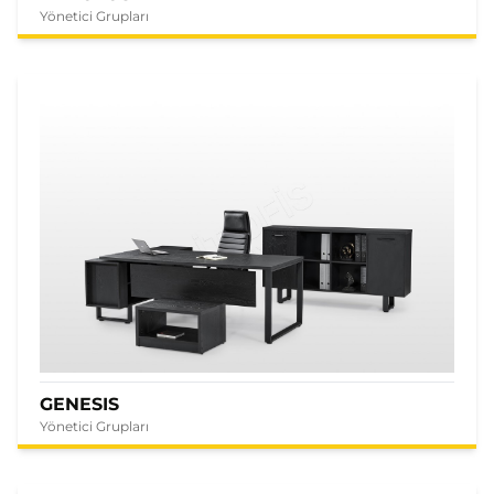
Yönetici Grupları
GENESIS
Yönetici Grupları