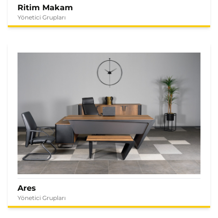
Ritim Makam
Yönetici Grupları
Ares
Yönetici Grupları