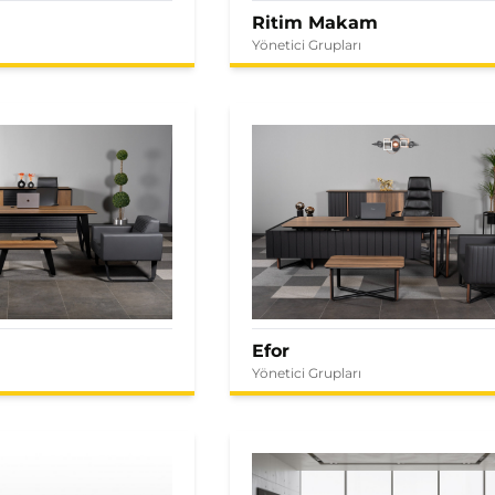
Ritim Makam
Yönetici Grupları
Efor
Yönetici Grupları