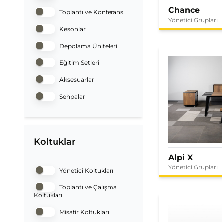
Chance
Toplantı ve Konferans
Yönetici Grupları
Kesonlar
Depolama Üniteleri
Eğitim Setleri
Aksesuarlar
Sehpalar
Koltuklar
Alpi X
Yönetici Grupları
Yönetici Koltukları
Toplantı ve Çalışma
Koltukları
Misafir Koltukları