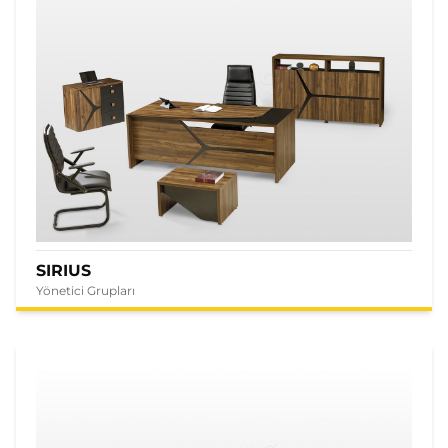
SIRIUS
Yönetici Grupları