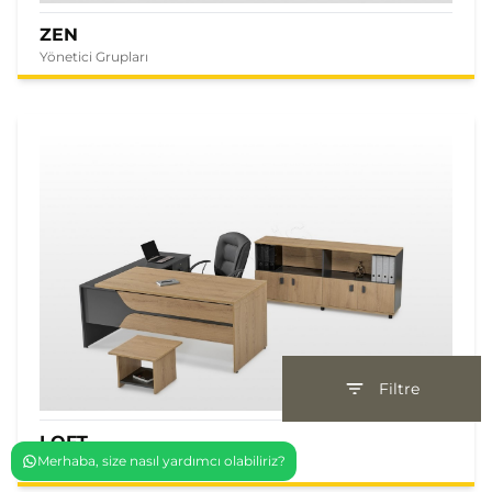
ZEN
Yönetici Grupları
Filtre
LOFT
Merhaba, size nasıl yardımcı olabiliriz?
Yönetici Grupları