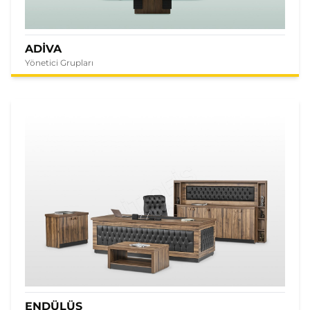
ADİVA
Yönetici Grupları
ENDÜLÜS