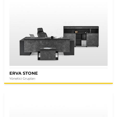
ERVA STONE
Yönetici Grupları