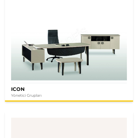
ICON
Yönetici Grupları