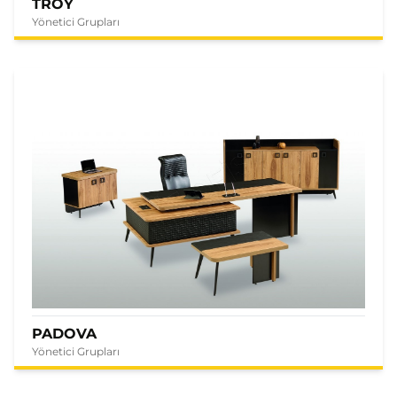
TROY
Yönetici Grupları
PADOVA
Yönetici Grupları