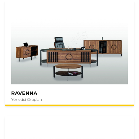
RAVENNA
Yönetici Grupları