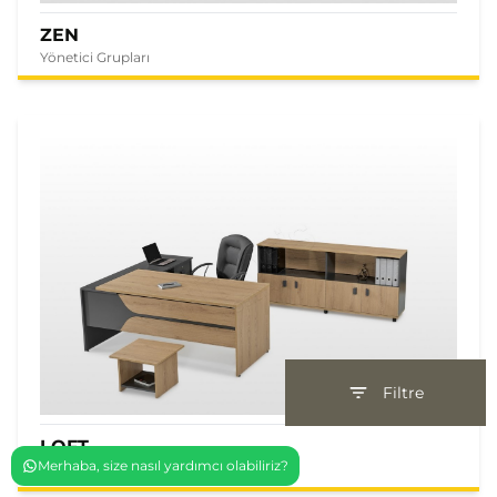
ZEN
Yönetici Grupları
Filtre
LOFT
Merhaba, size nasıl yardımcı olabiliriz?
Yönetici Grupları