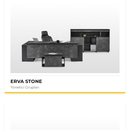
ERVA STONE
Yönetici Grupları