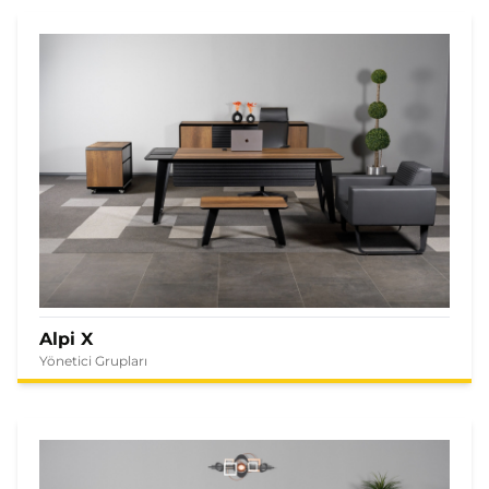
Alpi X
Yönetici Grupları