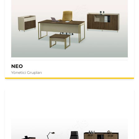
NEO
Yönetici Grupları