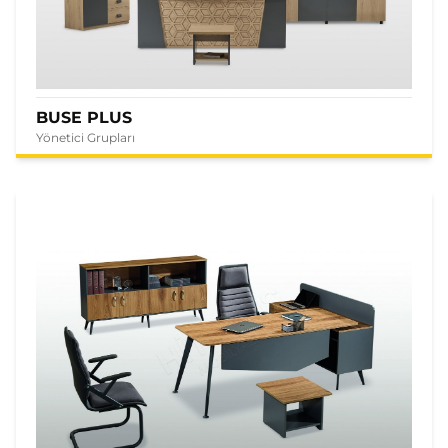
BUSE PLUS
Yönetici Grupları