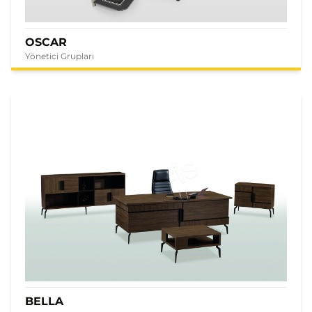
OSCAR
Yönetici Grupları
BELLA