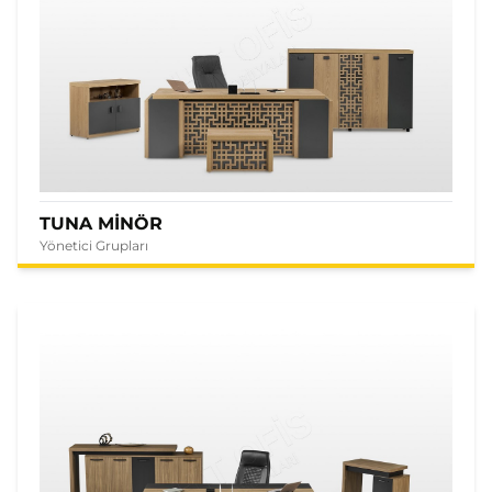
TUNA MİNÖR
Yönetici Grupları