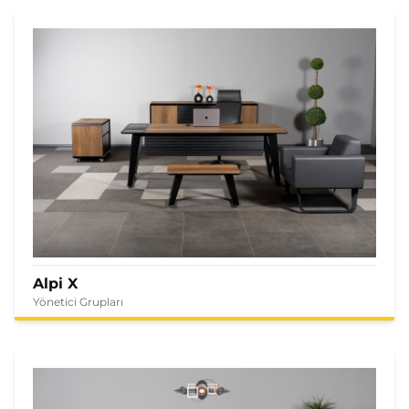
Alpi X
Yönetici Grupları