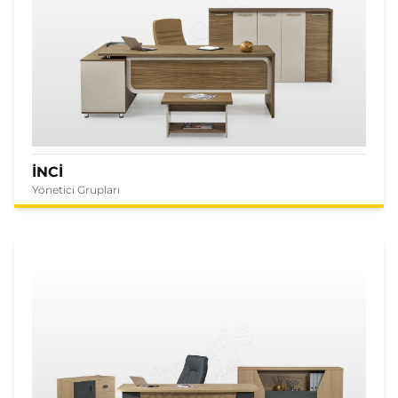
İNCİ
Yönetici Grupları