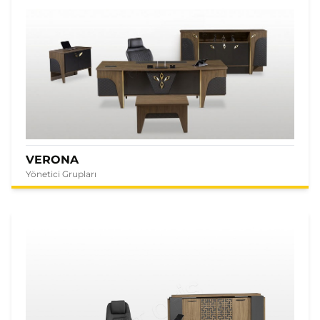
VERONA
Yönetici Grupları