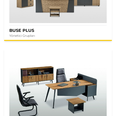
BUSE PLUS
Yönetici Grupları