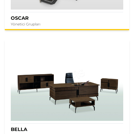
OSCAR
Yönetici Grupları
BELLA