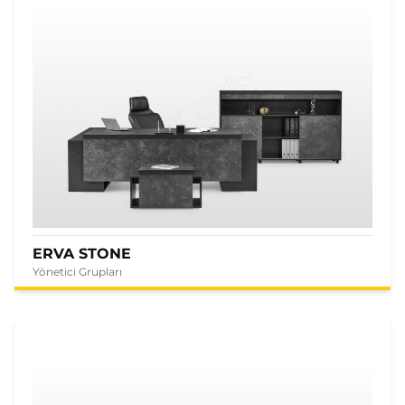
ERVA STONE
Yönetici Grupları