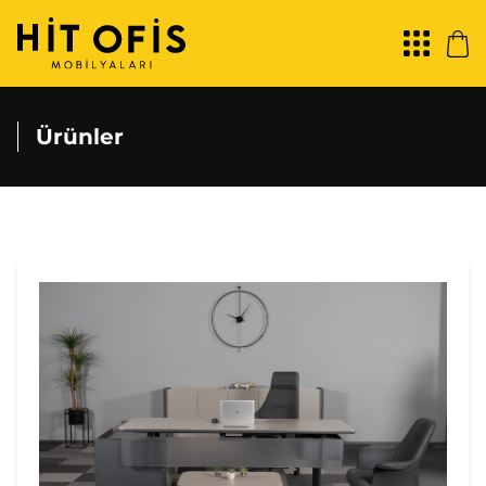
Ürünler