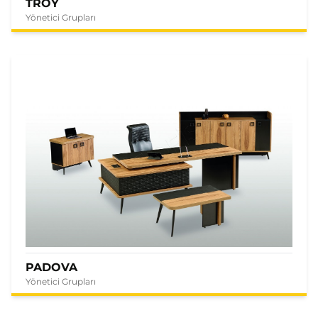
TROY
Yönetici Grupları
PADOVA
Yönetici Grupları