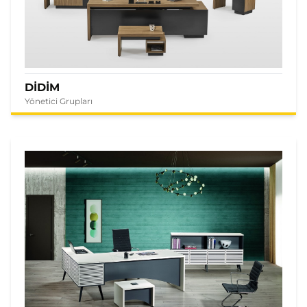
DİDİM
Yönetici Grupları