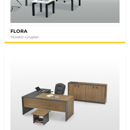
FLORA
Yönetici Grupları