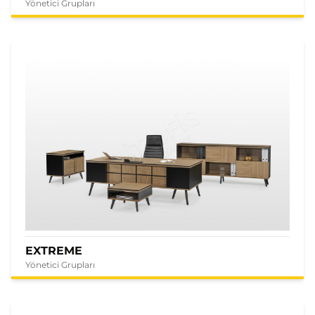
Yönetici Grupları
EXTREME
Yönetici Grupları