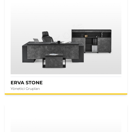
ERVA STONE
Yönetici Grupları