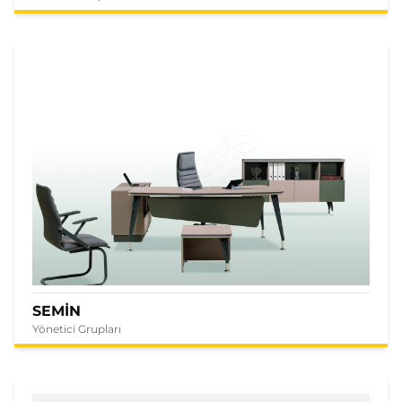
SEMİN
Yönetici Grupları