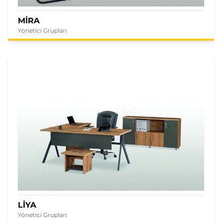
MİRA
Yönetici Grupları
LİYA
Yönetici Grupları