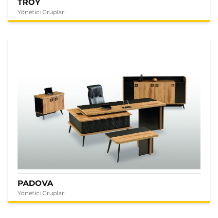
TROY
Yönetici Grupları
PADOVA
Yönetici Grupları