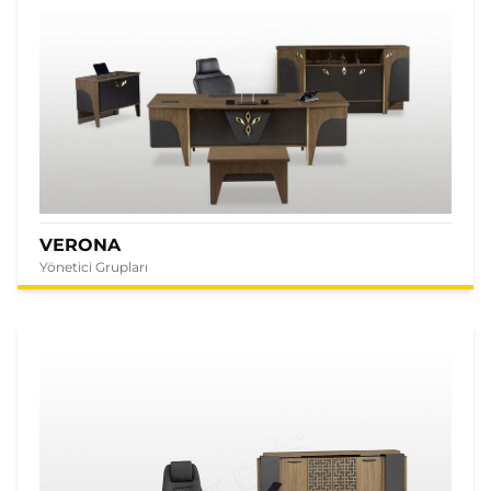
VERONA
Yönetici Grupları