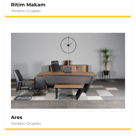
Ritim Makam
Yönetici Grupları
Ares
Yönetici Grupları