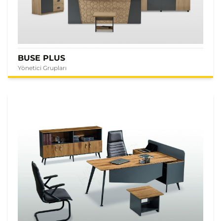
BUSE PLUS
Yönetici Grupları