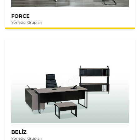
FORCE
Yönetici Grupları
BELİZ
Yönetici Grupları