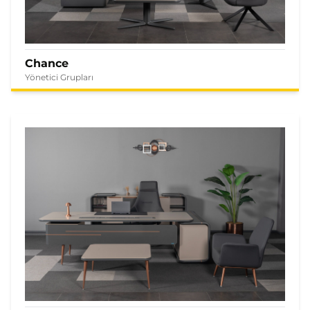
Chance
Yönetici Grupları