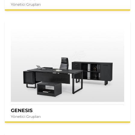
Yönetici Grupları
GENESIS
Yönetici Grupları