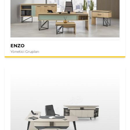
ENZO
Yönetici Grupları