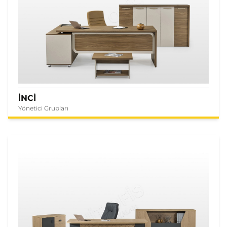
İNCİ
Yönetici Grupları