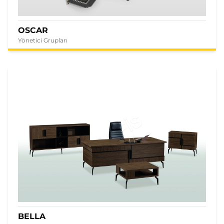
OSCAR
Yönetici Grupları
BELLA