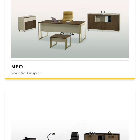
NEO
Yönetici Grupları