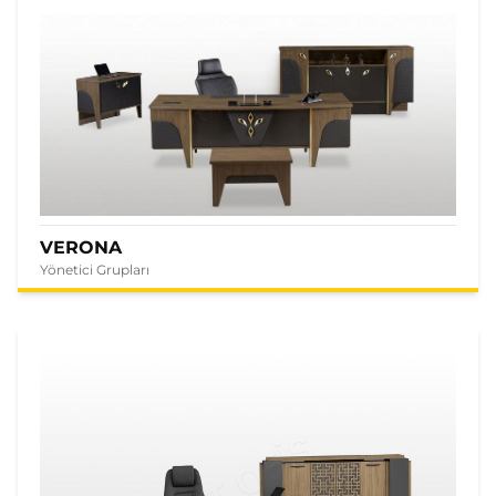
VERONA
Yönetici Grupları