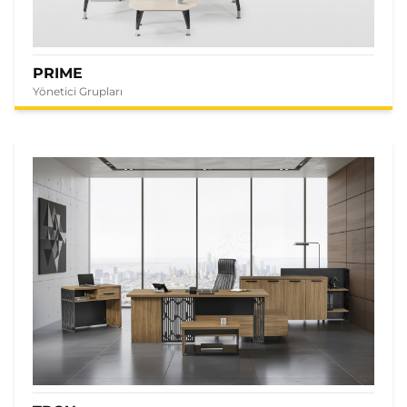
PRIME
Yönetici Grupları