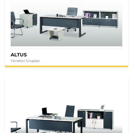
ALTUS
Yönetici Grupları