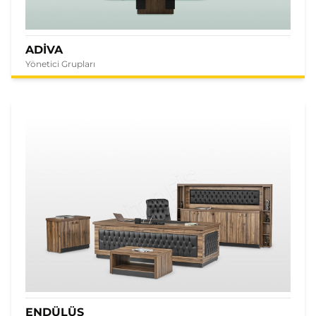
ADİVA
Yönetici Grupları
ENDÜLÜS