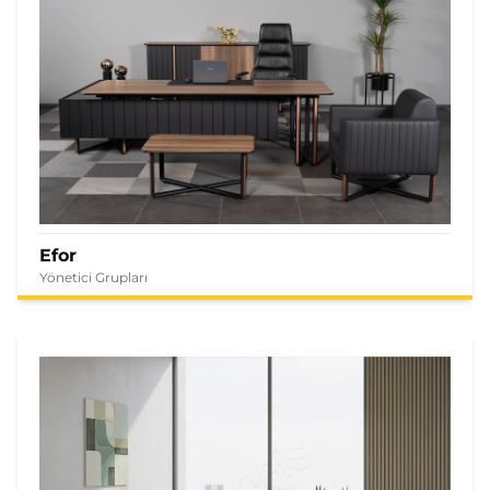
Efor
Yönetici Grupları