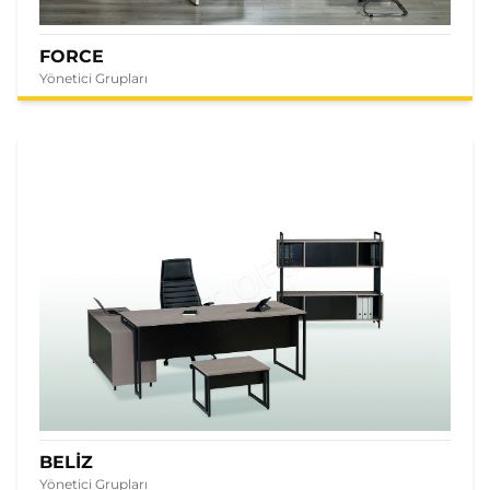
FORCE
Yönetici Grupları
BELİZ
Yönetici Grupları