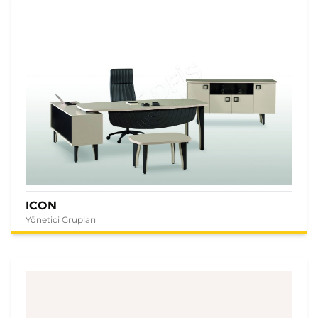
ICON
Yönetici Grupları