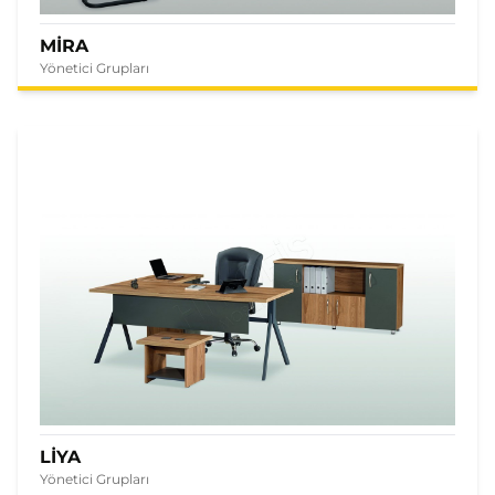
MİRA
Yönetici Grupları
LİYA
Yönetici Grupları