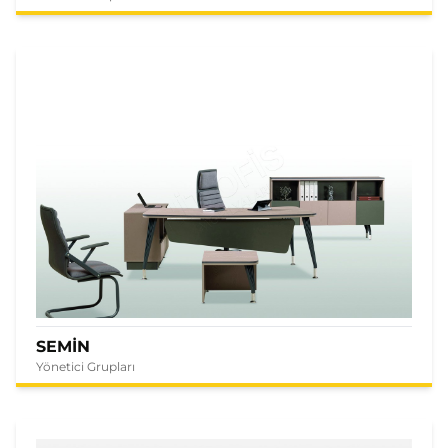
SEMİN
Yönetici Grupları