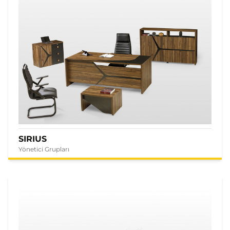
SIRIUS
Yönetici Grupları