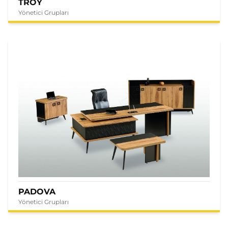
TROY
Yönetici Grupları
PADOVA
Yönetici Grupları