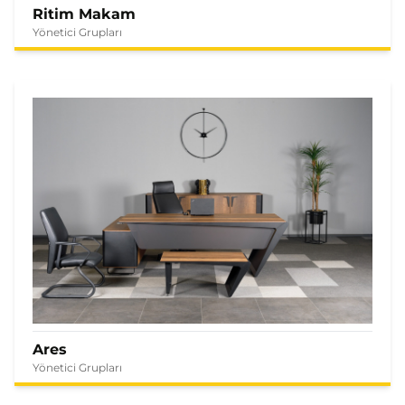
Ritim Makam
Yönetici Grupları
Ares
Yönetici Grupları