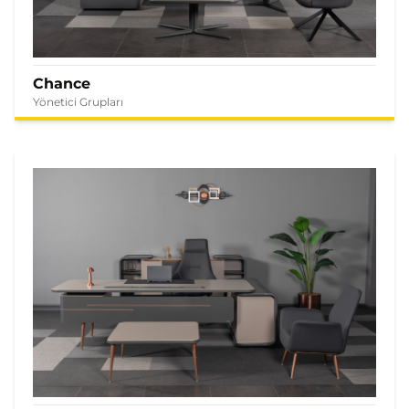
Chance
Yönetici Grupları