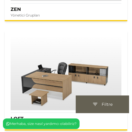
ZEN
Yönetici Grupları
Filtre
LOFT
Merhaba, size nasıl yardımcı olabiliriz?
Yönetici Grupları