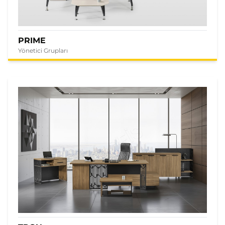
PRIME
Yönetici Grupları