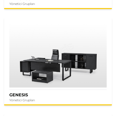
Yönetici Grupları
GENESIS
Yönetici Grupları