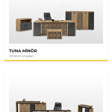
TUNA MİNÖR
Yönetici Grupları