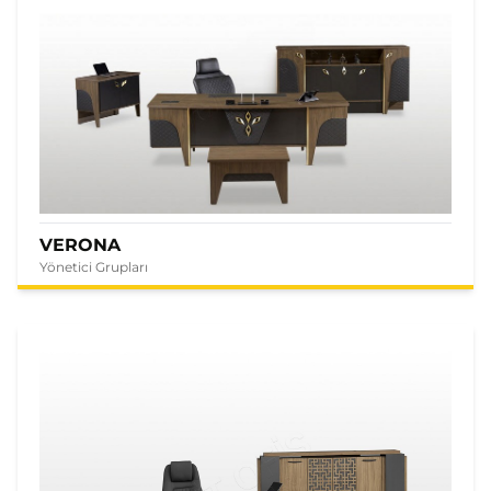
VERONA
Yönetici Grupları