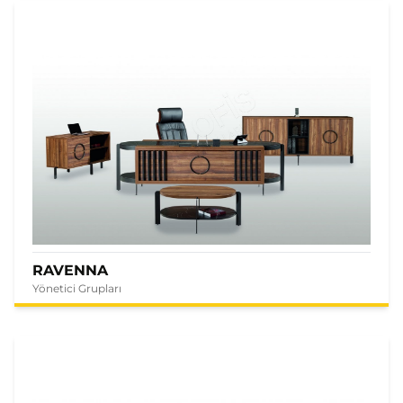
RAVENNA
Yönetici Grupları