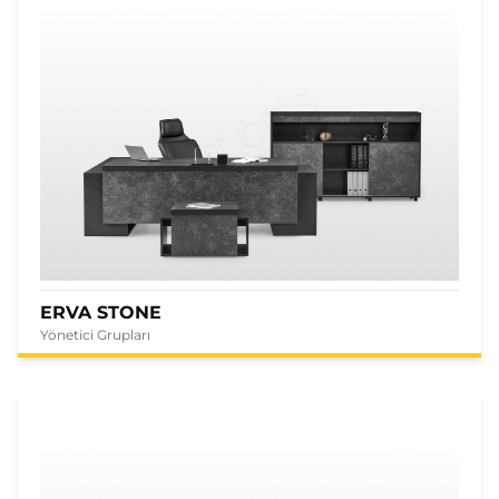
ERVA STONE
Yönetici Grupları