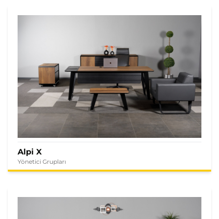
Alpi X
Yönetici Grupları