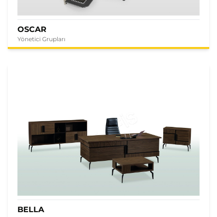
OSCAR
Yönetici Grupları
BELLA