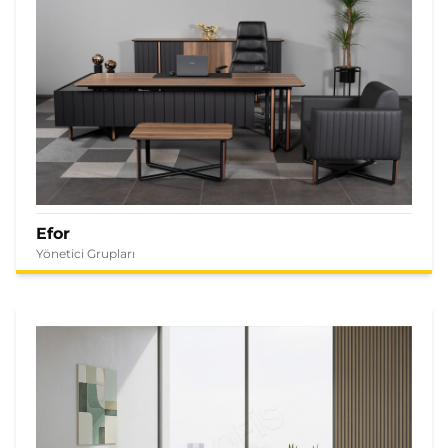
Efor
Yönetici Grupları