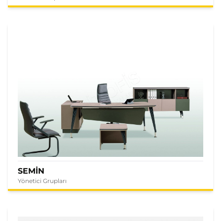
SEMİN
Yönetici Grupları