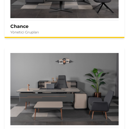
Chance
Yönetici Grupları