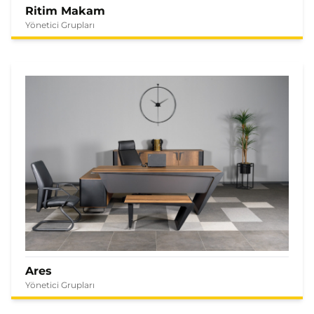
Ritim Makam
Yönetici Grupları
Ares
Yönetici Grupları