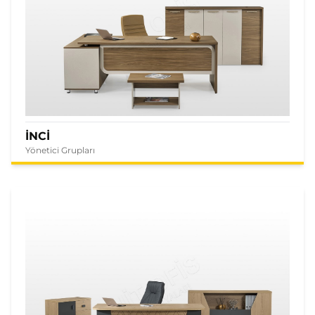
İNCİ
Yönetici Grupları