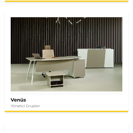
Venüs
Yönetici Grupları