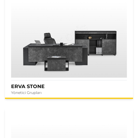
ERVA STONE
Yönetici Grupları