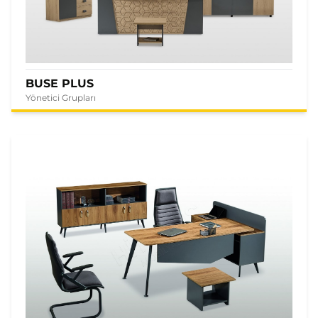
BUSE PLUS
Yönetici Grupları