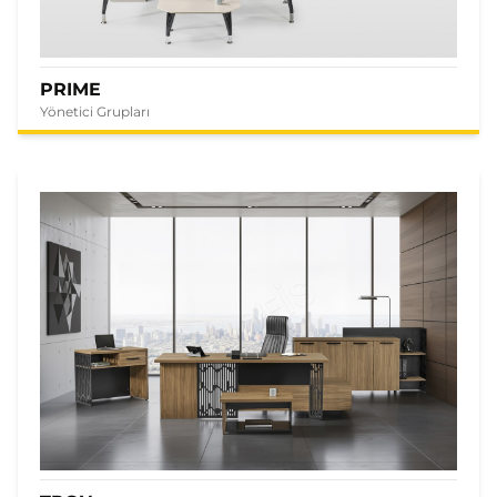
PRIME
Yönetici Grupları