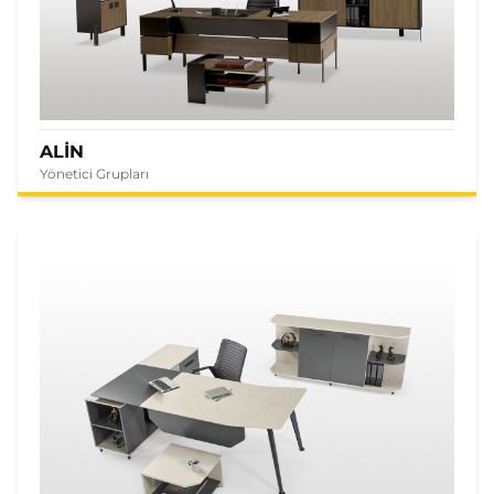
ALİN
Yönetici Grupları