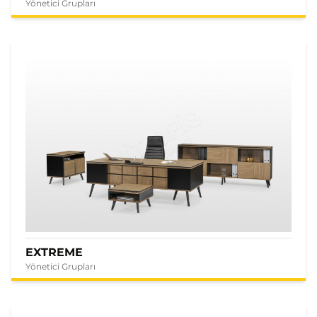
Yönetici Grupları
EXTREME
Yönetici Grupları