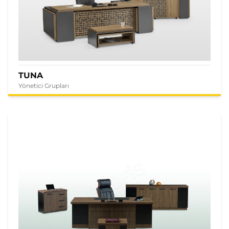
TUNA
Yönetici Grupları