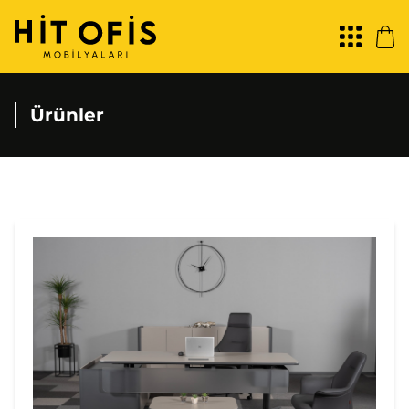
Ürünler