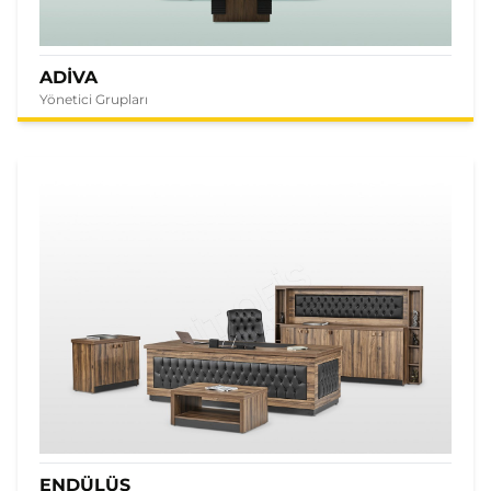
ADİVA
Yönetici Grupları
ENDÜLÜS