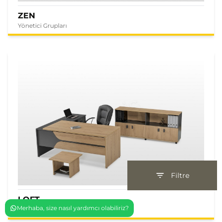
ZEN
Yönetici Grupları
Filtre
LOFT
Merhaba, size nasıl yardımcı olabiliriz?
Yönetici Grupları