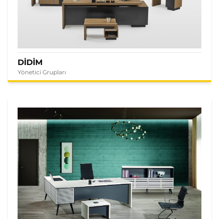
DİDİM
Yönetici Grupları