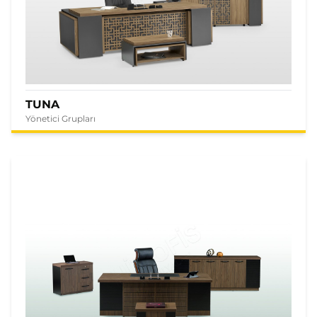
TUNA
Yönetici Grupları