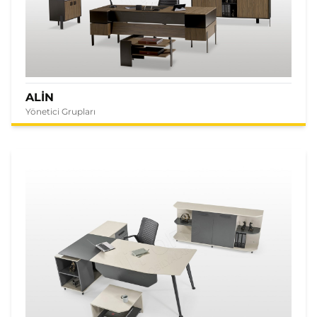
ALİN
Yönetici Grupları