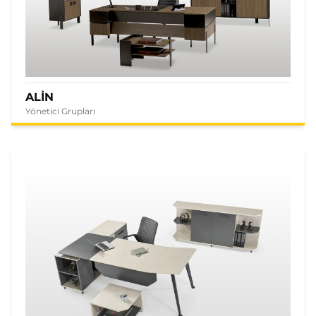
ALİN
Yönetici Grupları