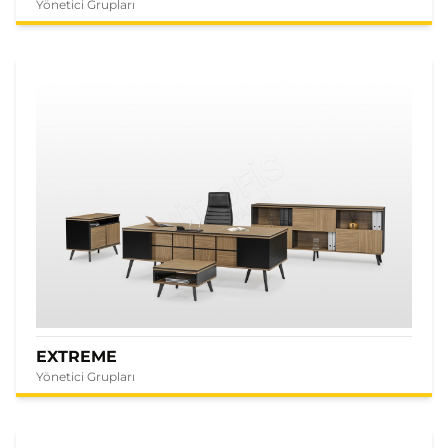
Yönetici Grupları
EXTREME
Yönetici Grupları