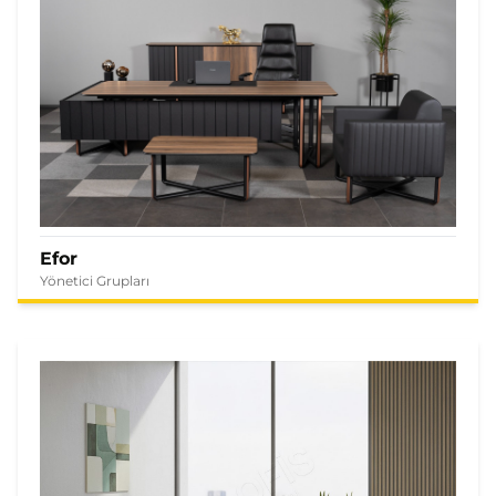
Efor
Yönetici Grupları