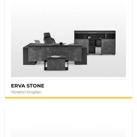
ERVA STONE
Yönetici Grupları