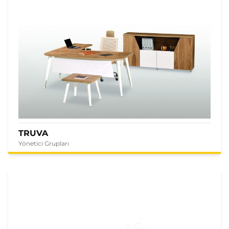
TRUVA
Yönetici Grupları