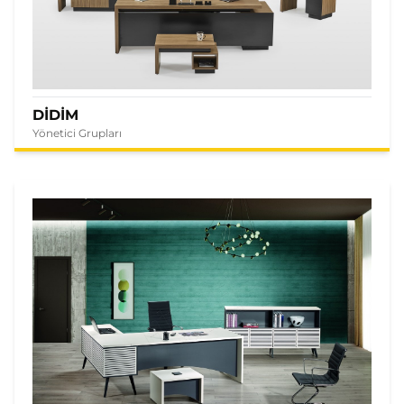
DİDİM
Yönetici Grupları