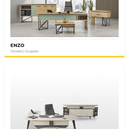
ENZO
Yönetici Grupları