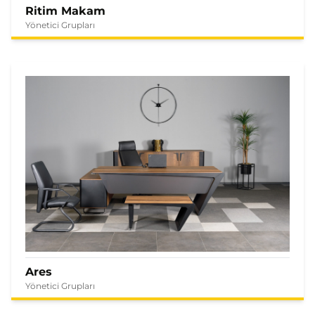
Ritim Makam
Yönetici Grupları
Ares
Yönetici Grupları