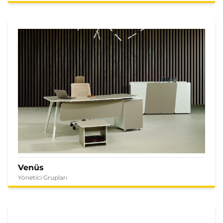
Venüs
Yönetici Grupları