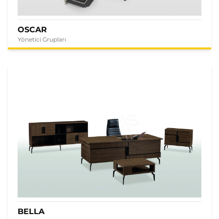
OSCAR
Yönetici Grupları
BELLA