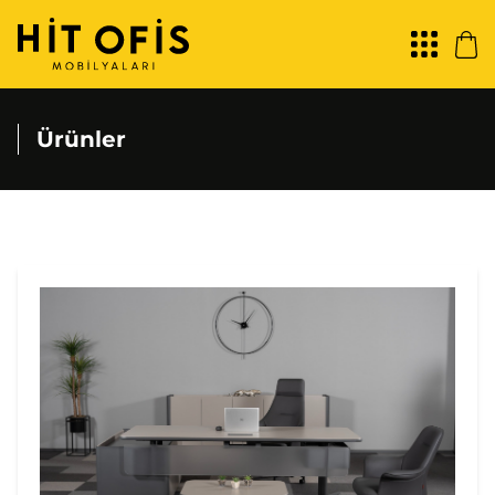
Ürünler