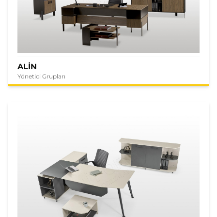
ALİN
Yönetici Grupları