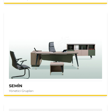
SEMİN
Yönetici Grupları