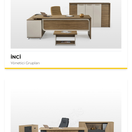
İNCİ
Yönetici Grupları