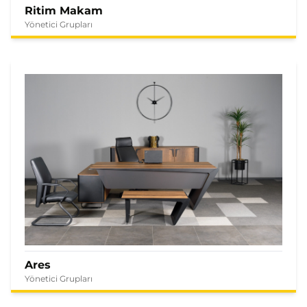
Ritim Makam
Yönetici Grupları
Ares
Yönetici Grupları