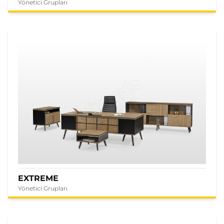
Yönetici Grupları
EXTREME
Yönetici Grupları