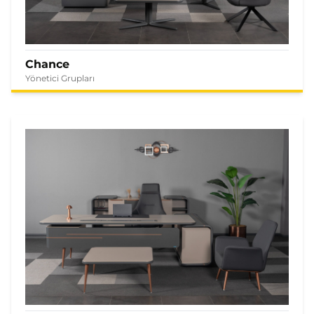
Chance
Yönetici Grupları