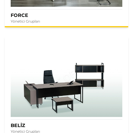
FORCE
Yönetici Grupları
BELİZ
Yönetici Grupları