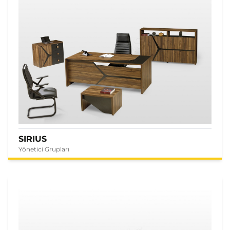
SIRIUS
Yönetici Grupları