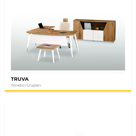
TRUVA
Yönetici Grupları