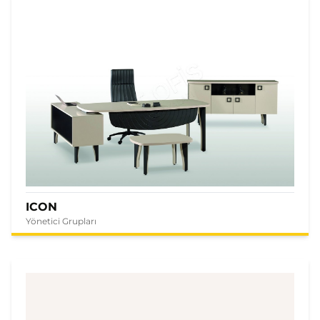
ICON
Yönetici Grupları