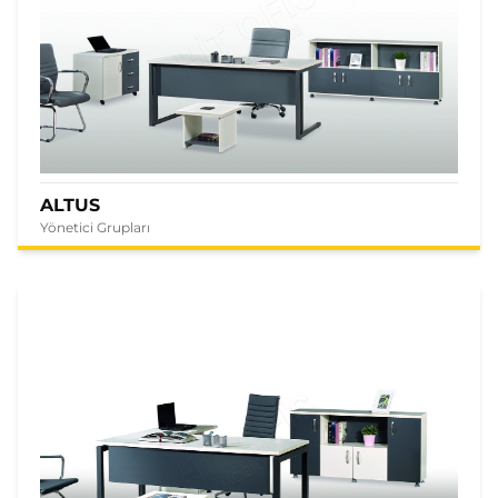
ALTUS
Yönetici Grupları