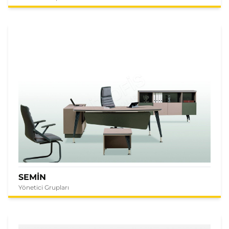
SEMİN
Yönetici Grupları