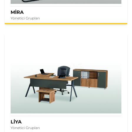
MİRA
Yönetici Grupları
LİYA
Yönetici Grupları