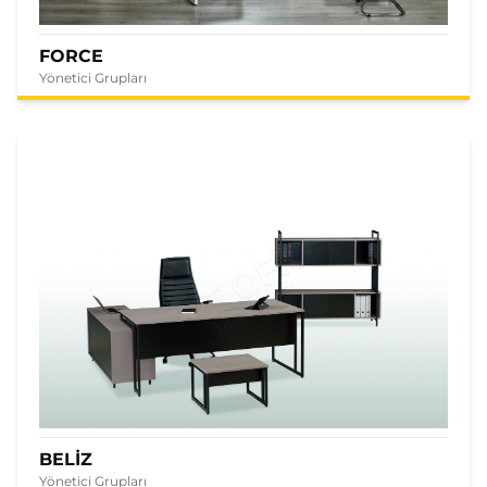
FORCE
Yönetici Grupları
BELİZ
Yönetici Grupları