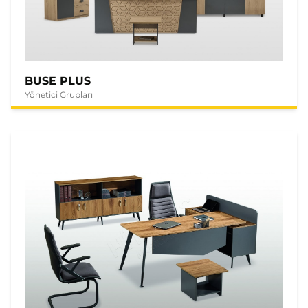
BUSE PLUS
Yönetici Grupları