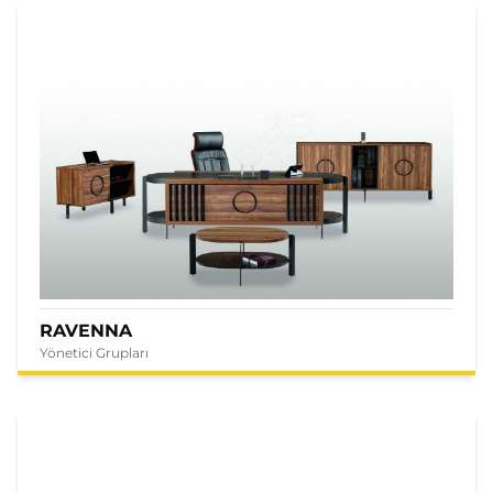
RAVENNA
Yönetici Grupları