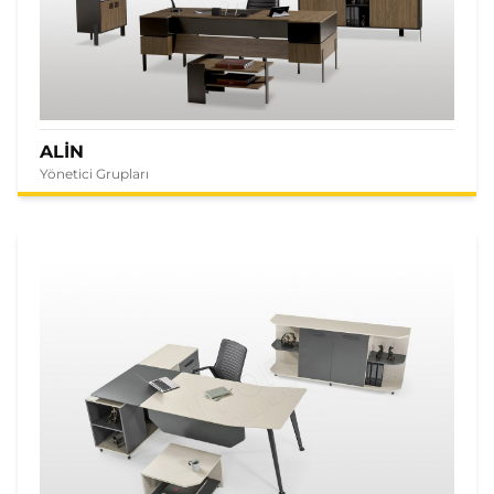
ALİN
Yönetici Grupları