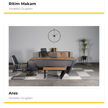
Ritim Makam
Yönetici Grupları
Ares
Yönetici Grupları