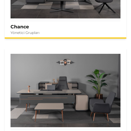
Chance
Yönetici Grupları