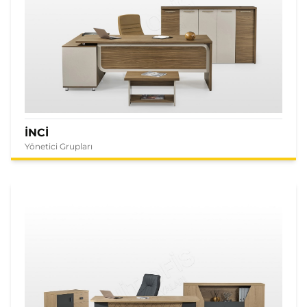
İNCİ
Yönetici Grupları