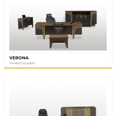
VERONA
Yönetici Grupları