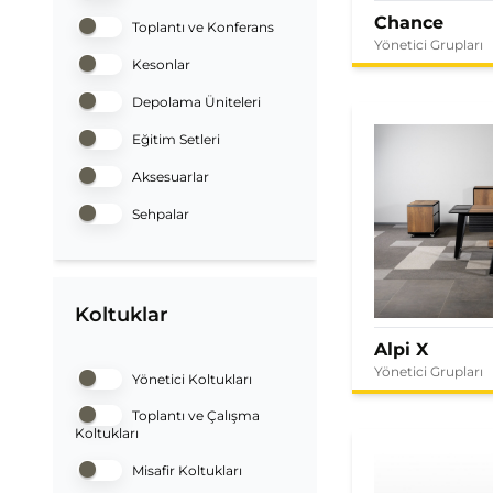
Chance
Toplantı ve Konferans
Yönetici Grupları
Kesonlar
Depolama Üniteleri
Eğitim Setleri
Aksesuarlar
Sehpalar
Koltuklar
Alpi X
Yönetici Grupları
Yönetici Koltukları
Toplantı ve Çalışma
Koltukları
Misafir Koltukları