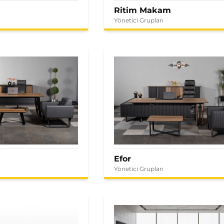
Ritim Makam
Yönetici Grupları
Efor
Yönetici Grupları