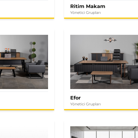
Ritim Makam
Yönetici Grupları
Efor
Yönetici Grupları