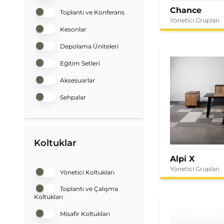
Chance
Toplantı ve Konferans
Yönetici Grupları
Kesonlar
Depolama Üniteleri
Eğitim Setleri
Aksesuarlar
Sehpalar
Koltuklar
Alpi X
Yönetici Grupları
Yönetici Koltukları
Toplantı ve Çalışma
Koltukları
Misafir Koltukları