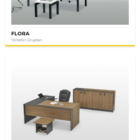
FLORA
Yönetici Grupları