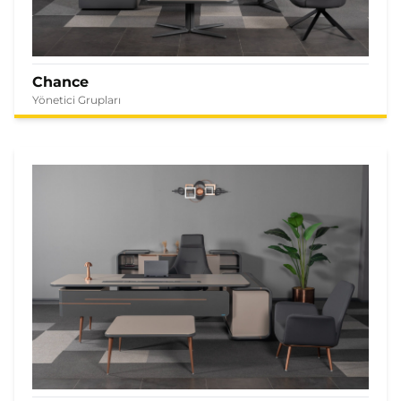
Chance
Yönetici Grupları