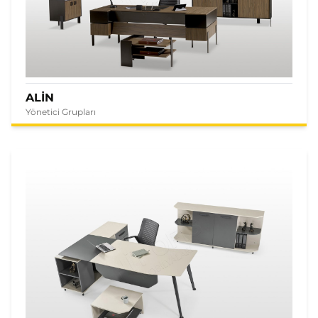
ALİN
Yönetici Grupları