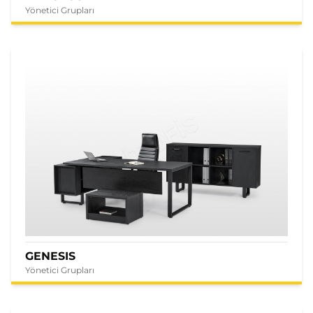
Yönetici Grupları
GENESIS
Yönetici Grupları