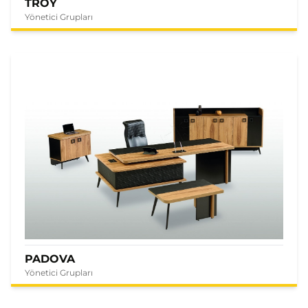
TROY
Yönetici Grupları
PADOVA
Yönetici Grupları