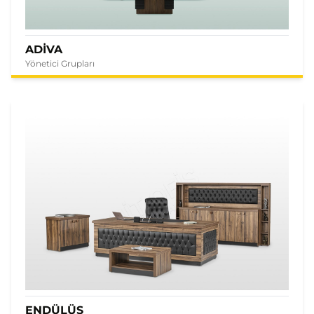
ADİVA
Yönetici Grupları
ENDÜLÜS