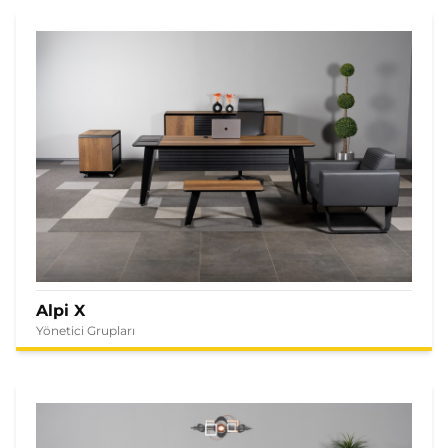
Alpi X
Yönetici Grupları