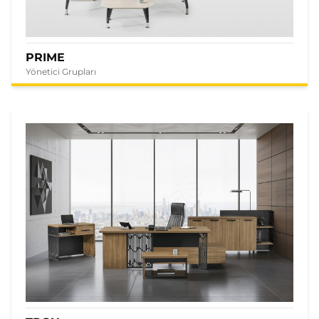
PRIME
Yönetici Grupları