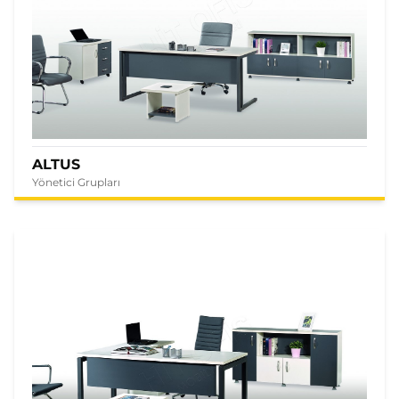
ALTUS
Yönetici Grupları