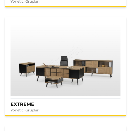
Yönetici Grupları
EXTREME
Yönetici Grupları