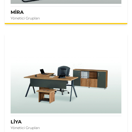
MİRA
Yönetici Grupları
LİYA
Yönetici Grupları