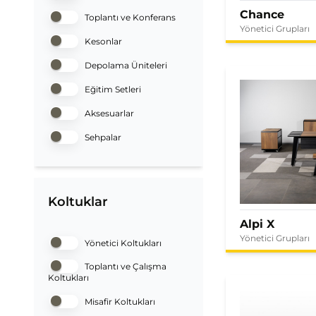
Chance
Toplantı ve Konferans
Yönetici Grupları
Kesonlar
Depolama Üniteleri
Eğitim Setleri
Aksesuarlar
Sehpalar
Koltuklar
Alpi X
Yönetici Grupları
Yönetici Koltukları
Toplantı ve Çalışma
Koltukları
Misafir Koltukları