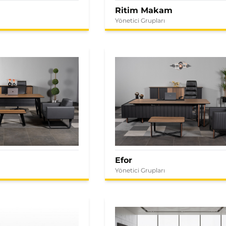
Ritim Makam
Yönetici Grupları
Efor
Yönetici Grupları