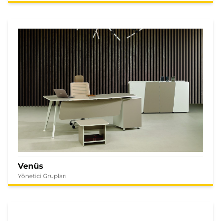
Venüs
Yönetici Grupları