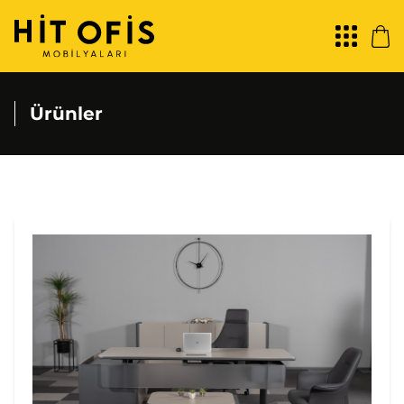
Ürünler