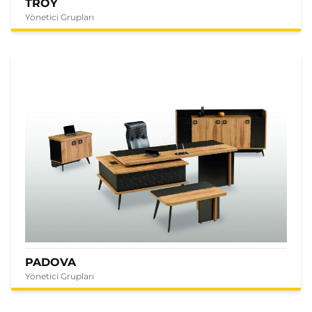
TROY
Yönetici Grupları
PADOVA
Yönetici Grupları