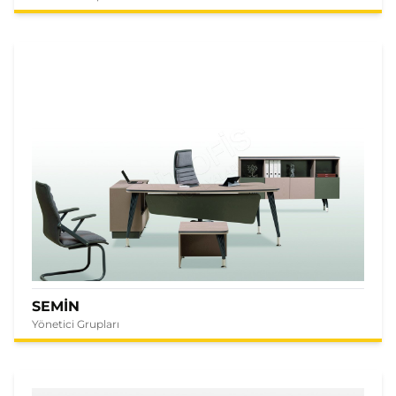
SEMİN
Yönetici Grupları