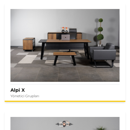
Alpi X
Yönetici Grupları