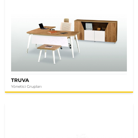
TRUVA
Yönetici Grupları