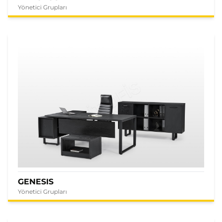
Yönetici Grupları
GENESIS
Yönetici Grupları