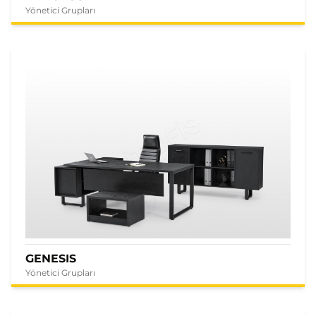
Yönetici Grupları
GENESIS
Yönetici Grupları