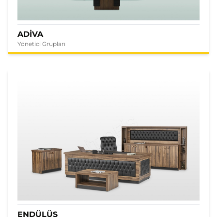
ADİVA
Yönetici Grupları
ENDÜLÜS