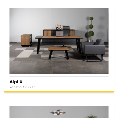
Alpi X
Yönetici Grupları