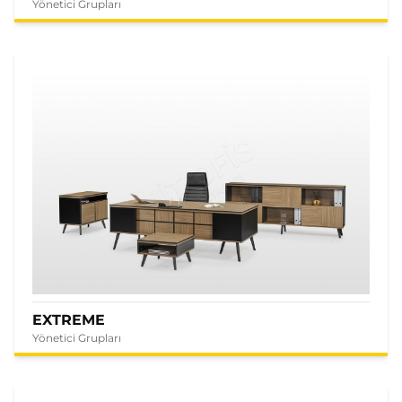
Yönetici Grupları
EXTREME
Yönetici Grupları