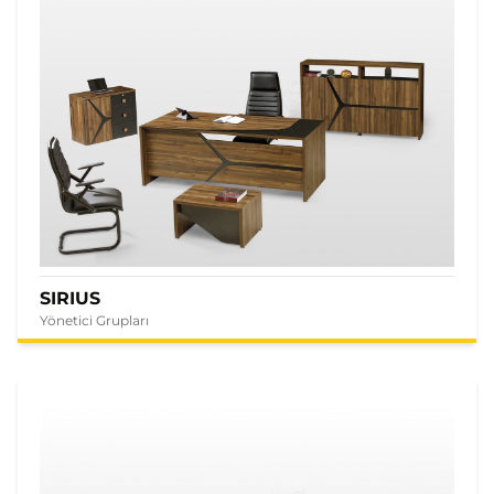
SIRIUS
Yönetici Grupları