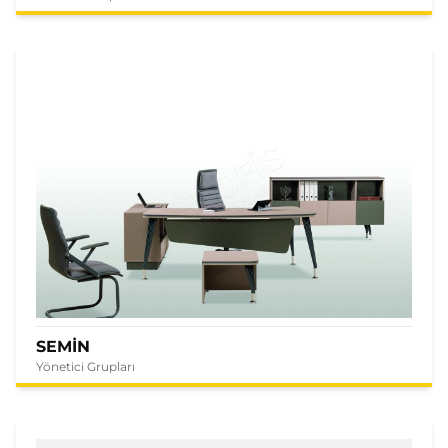
SEMİN
Yönetici Grupları