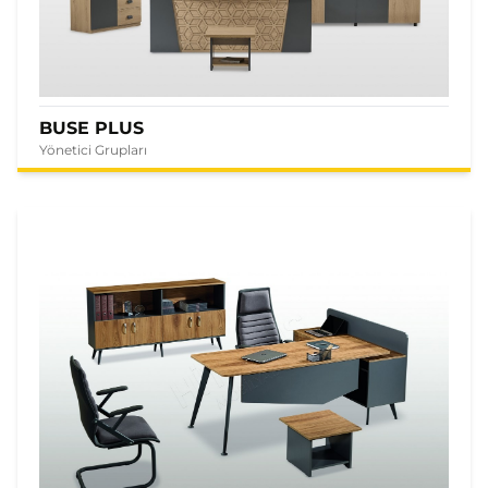
BUSE PLUS
Yönetici Grupları