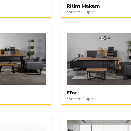
Ritim Makam
Yönetici Grupları
Efor
Yönetici Grupları