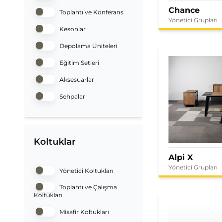
Chance
Toplantı ve Konferans
Yönetici Grupları
Kesonlar
Depolama Üniteleri
Eğitim Setleri
Aksesuarlar
Sehpalar
Koltuklar
Alpi X
Yönetici Grupları
Yönetici Koltukları
Toplantı ve Çalışma
Koltukları
Misafir Koltukları