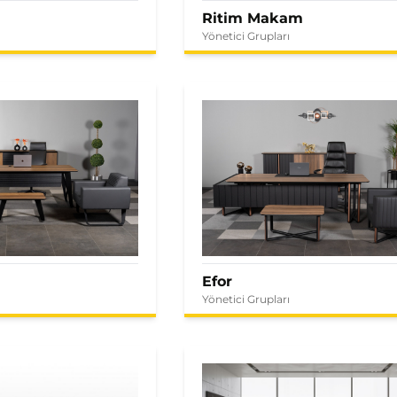
Ritim Makam
Yönetici Grupları
Efor
Yönetici Grupları