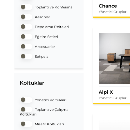
Chance
Toplantı ve Konferans
Yönetici Grupları
Kesonlar
Depolama Üniteleri
Eğitim Setleri
Aksesuarlar
Sehpalar
Koltuklar
Alpi X
Yönetici Grupları
Yönetici Koltukları
Toplantı ve Çalışma
Koltukları
Misafir Koltukları