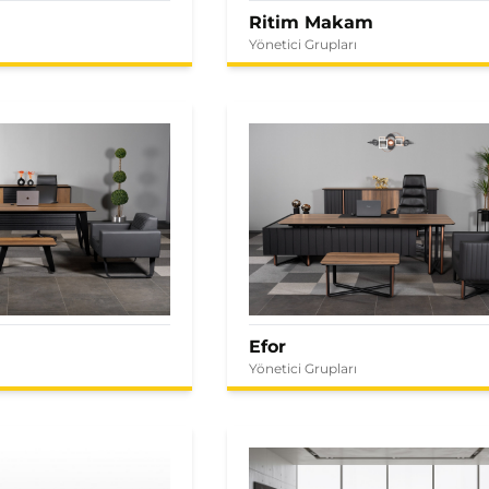
Ritim Makam
Yönetici Grupları
Efor
Yönetici Grupları