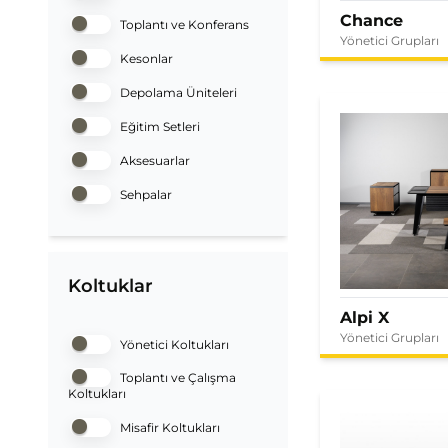
Chance
Toplantı ve Konferans
Yönetici Grupları
Kesonlar
Depolama Üniteleri
Eğitim Setleri
Aksesuarlar
Sehpalar
Koltuklar
Alpi X
Yönetici Grupları
Yönetici Koltukları
Toplantı ve Çalışma
Koltukları
Misafir Koltukları