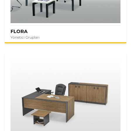
FLORA
Yönetici Grupları