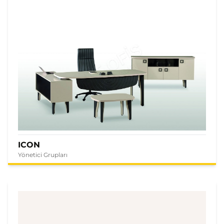
ICON
Yönetici Grupları