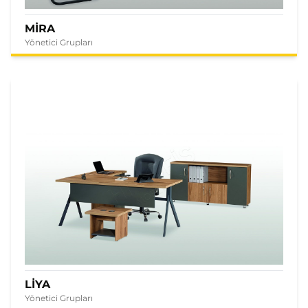
MİRA
Yönetici Grupları
LİYA
Yönetici Grupları