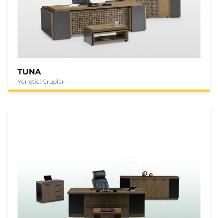
TUNA
Yönetici Grupları