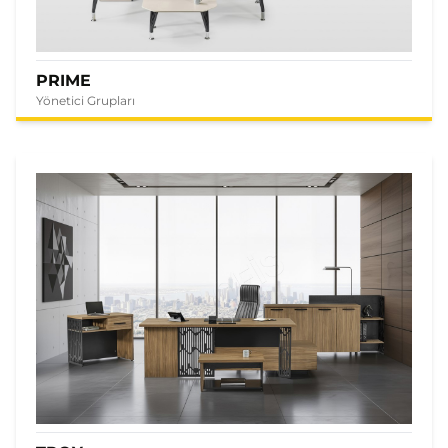
PRIME
Yönetici Grupları