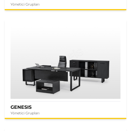
Yönetici Grupları
GENESIS
Yönetici Grupları