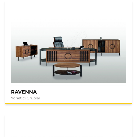
RAVENNA
Yönetici Grupları