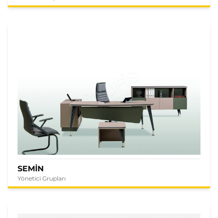
SEMİN
Yönetici Grupları