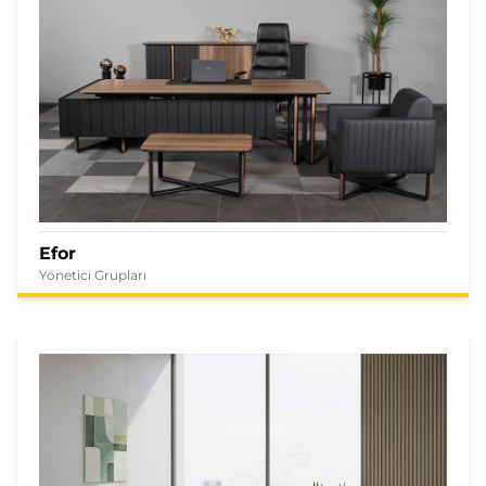
Efor
Yönetici Grupları