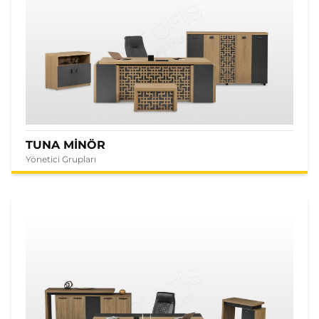
TUNA MİNÖR
Yönetici Grupları