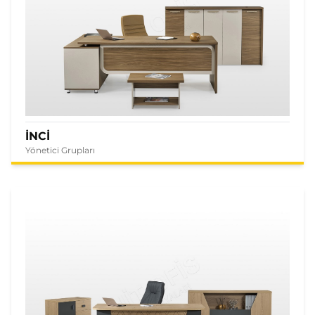
İNCİ
Yönetici Grupları