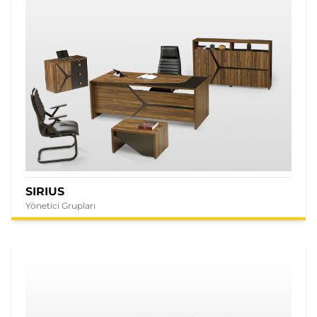
SIRIUS
Yönetici Grupları