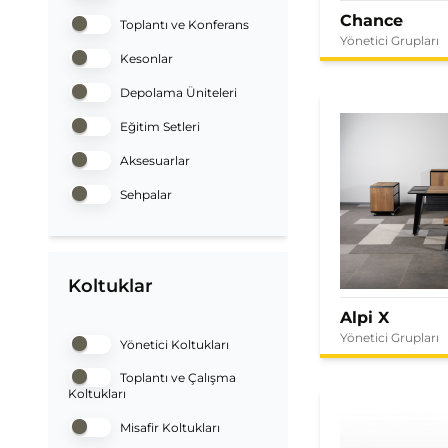
Chance
Toplantı ve Konferans
Yönetici Grupları
Kesonlar
Depolama Üniteleri
Eğitim Setleri
Aksesuarlar
Sehpalar
Koltuklar
Alpi X
Yönetici Grupları
Yönetici Koltukları
Toplantı ve Çalışma
Koltukları
Misafir Koltukları