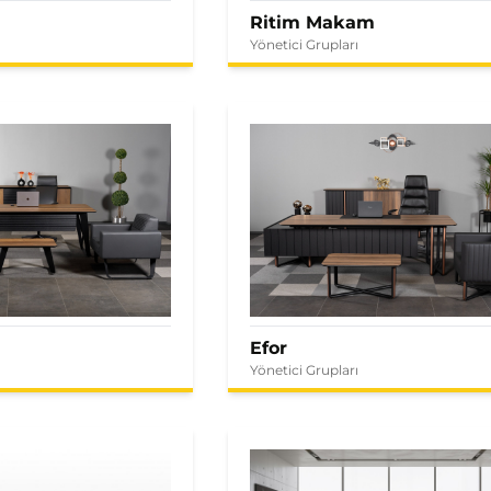
Ritim Makam
Yönetici Grupları
Efor
Yönetici Grupları