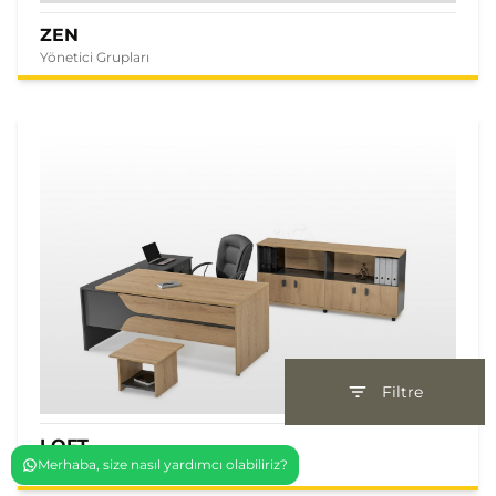
ZEN
Yönetici Grupları
Filtre
LOFT
Merhaba, size nasıl yardımcı olabiliriz?
Yönetici Grupları