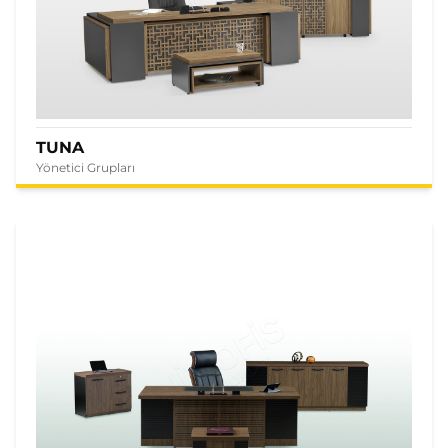
TUNA
Yönetici Grupları