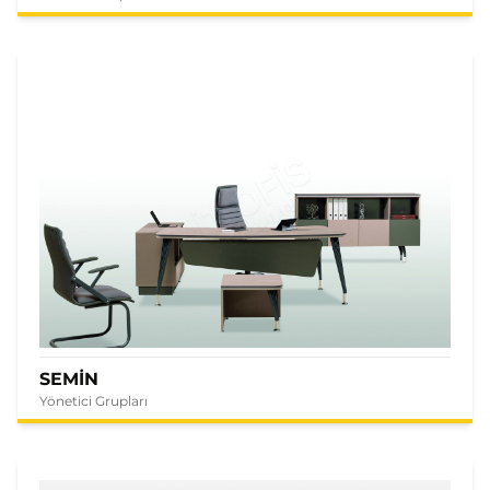
SEMİN
Yönetici Grupları