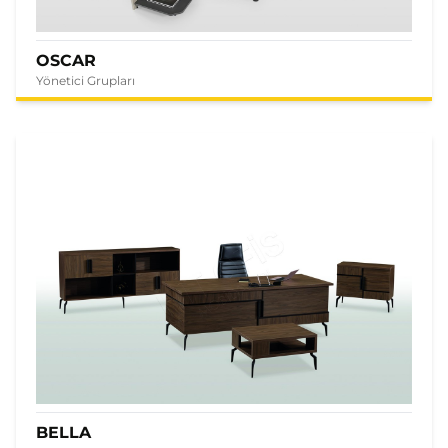
OSCAR
Yönetici Grupları
BELLA