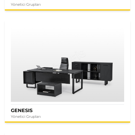
Yönetici Grupları
GENESIS
Yönetici Grupları