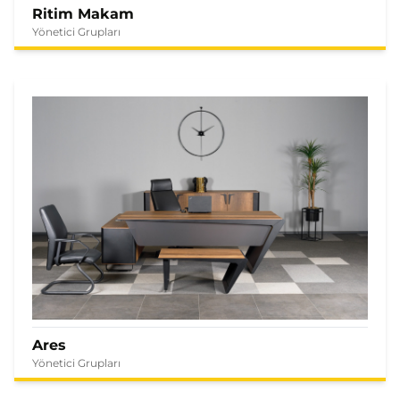
Ritim Makam
Yönetici Grupları
Ares
Yönetici Grupları