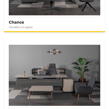
Chance
Yönetici Grupları