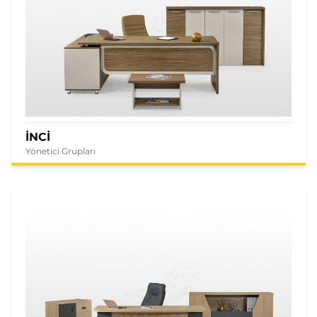
İNCİ
Yönetici Grupları