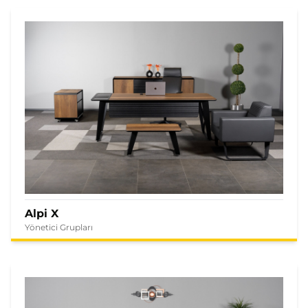
Alpi X
Yönetici Grupları