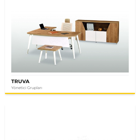
TRUVA
Yönetici Grupları