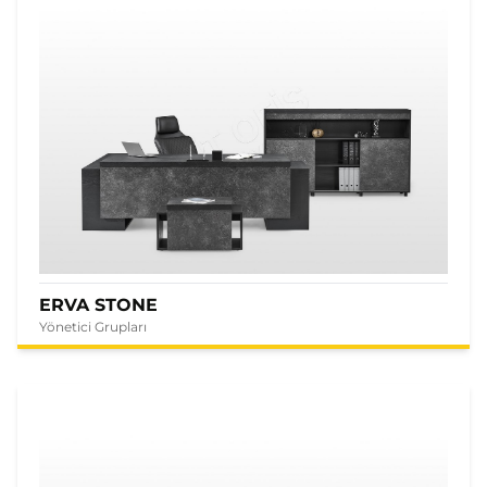
ERVA STONE
Yönetici Grupları