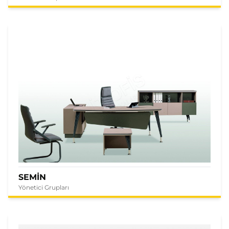
SEMİN
Yönetici Grupları