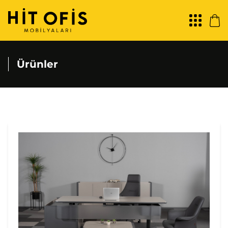
Ürünler