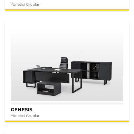
Yönetici Grupları
GENESIS
Yönetici Grupları