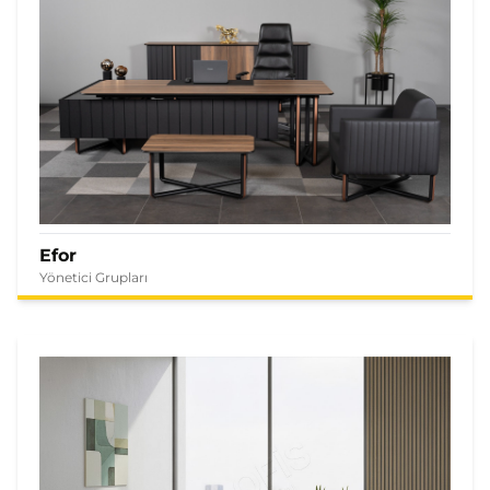
Efor
Yönetici Grupları