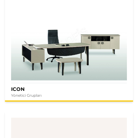
ICON
Yönetici Grupları