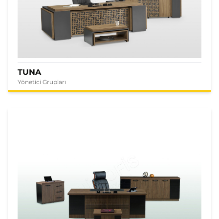
TUNA
Yönetici Grupları