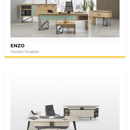
ENZO
Yönetici Grupları