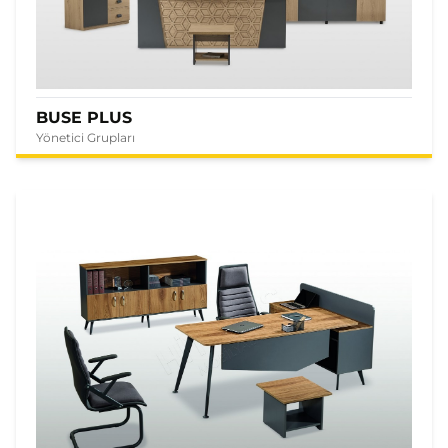
BUSE PLUS
Yönetici Grupları