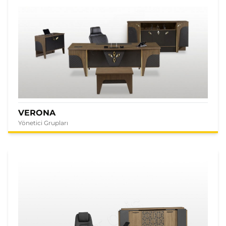
VERONA
Yönetici Grupları