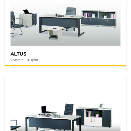
ALTUS
Yönetici Grupları