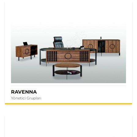
RAVENNA
Yönetici Grupları