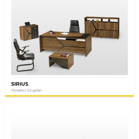
SIRIUS
Yönetici Grupları