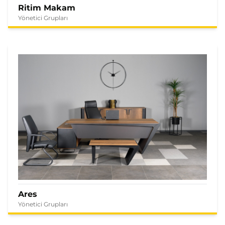
Ritim Makam
Yönetici Grupları
Ares
Yönetici Grupları