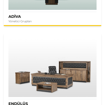
ADİVA
Yönetici Grupları
ENDÜLÜS