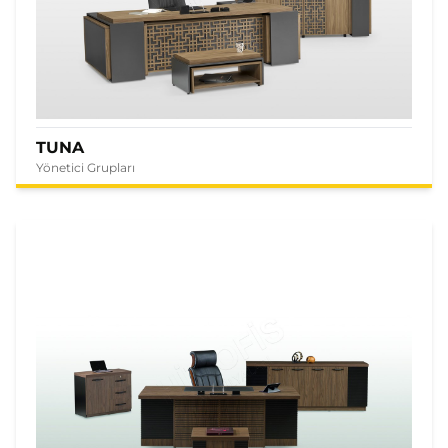
TUNA
Yönetici Grupları