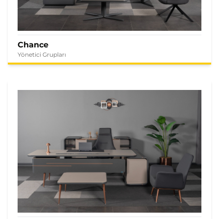
Chance
Yönetici Grupları