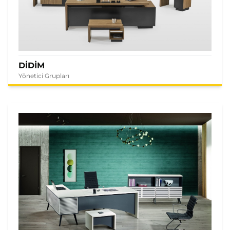
DİDİM
Yönetici Grupları