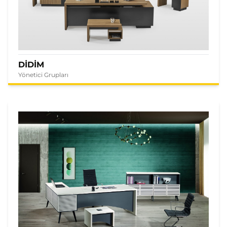
DİDİM
Yönetici Grupları