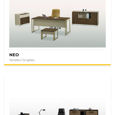
NEO
Yönetici Grupları