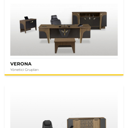
VERONA
Yönetici Grupları