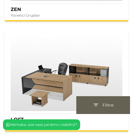
ZEN
Yönetici Grupları
Filtre
LOFT
Merhaba, size nasıl yardımcı olabiliriz?
Yönetici Grupları