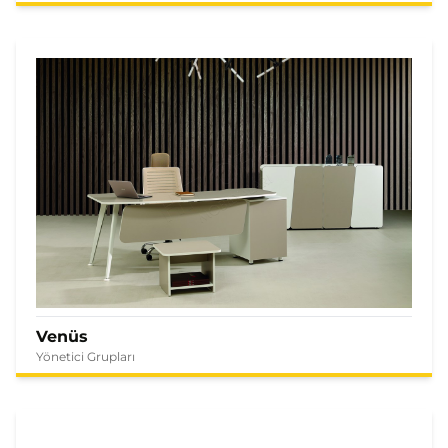
Venüs
Yönetici Grupları