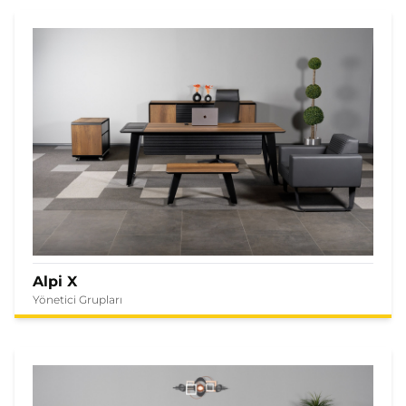
Alpi X
Yönetici Grupları