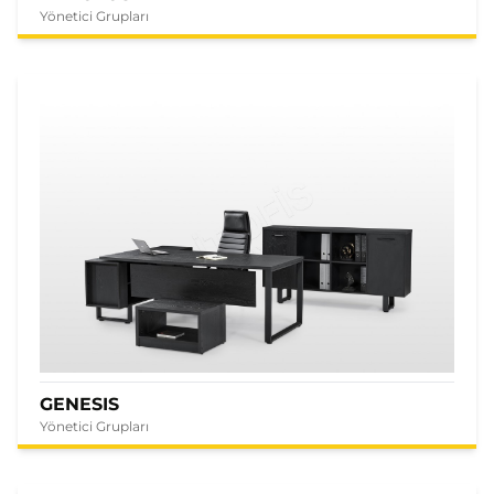
Yönetici Grupları
GENESIS
Yönetici Grupları