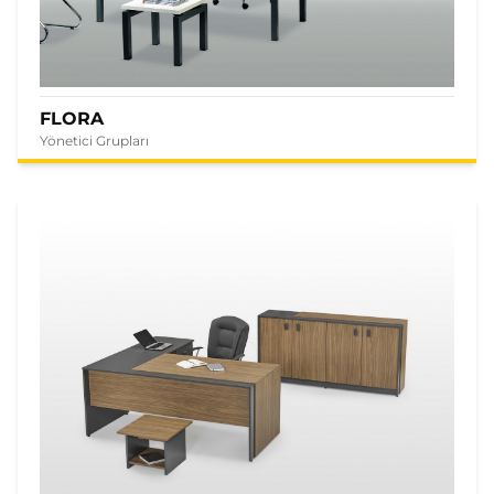
FLORA
Yönetici Grupları