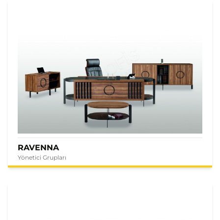
RAVENNA
Yönetici Grupları