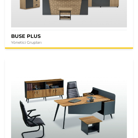
BUSE PLUS
Yönetici Grupları