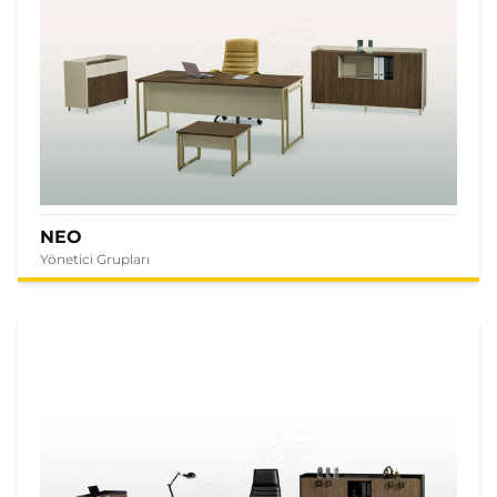
NEO
Yönetici Grupları