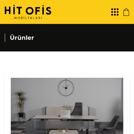
Ürünler