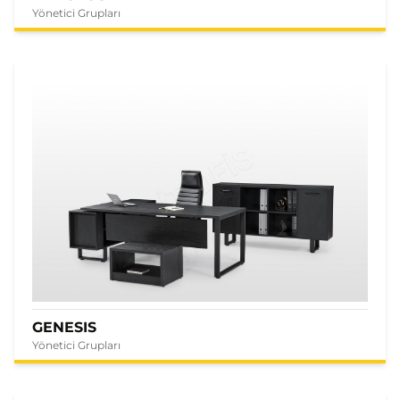
Yönetici Grupları
GENESIS
Yönetici Grupları