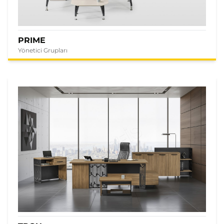
PRIME
Yönetici Grupları