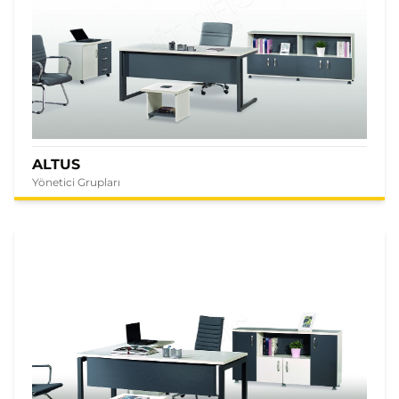
ALTUS
Yönetici Grupları