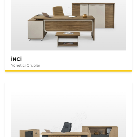
İNCİ
Yönetici Grupları