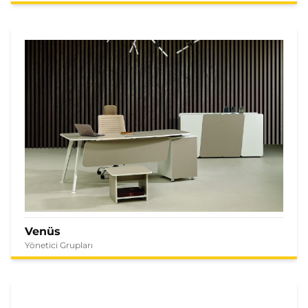
Venüs
Yönetici Grupları