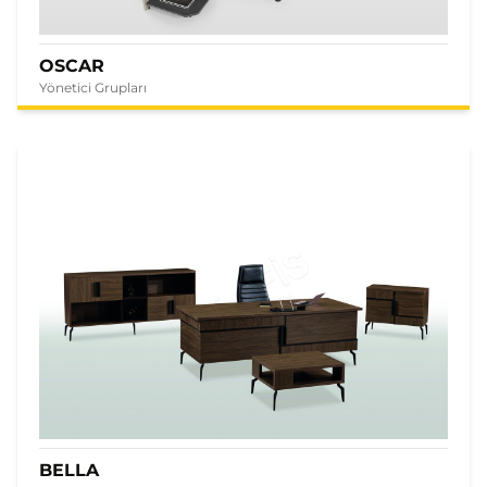
OSCAR
Yönetici Grupları
BELLA