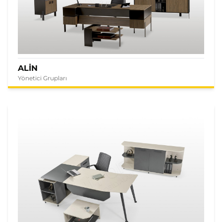
ALİN
Yönetici Grupları