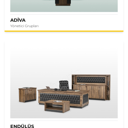
ADİVA
Yönetici Grupları
ENDÜLÜS