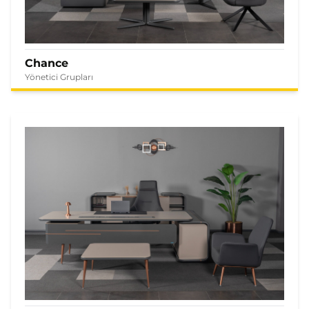
Chance
Yönetici Grupları