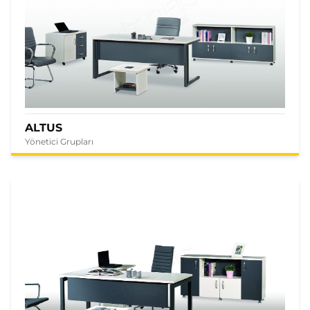
ALTUS
Yönetici Grupları