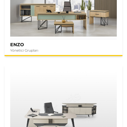
ENZO
Yönetici Grupları