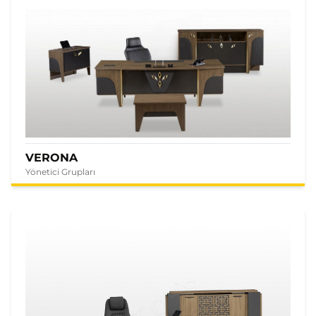
VERONA
Yönetici Grupları