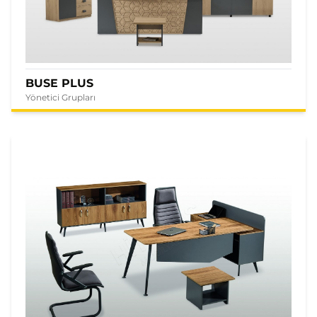
BUSE PLUS
Yönetici Grupları