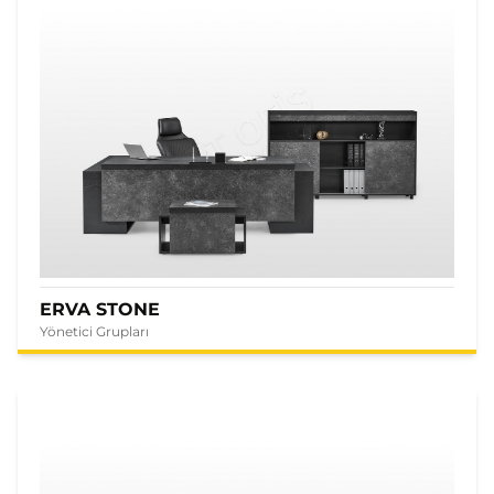
ERVA STONE
Yönetici Grupları