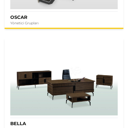
OSCAR
Yönetici Grupları
BELLA