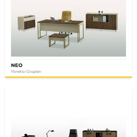
NEO
Yönetici Grupları