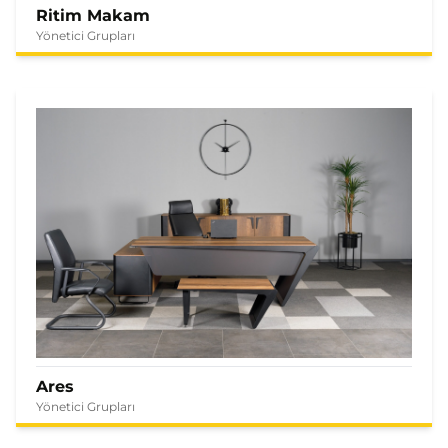
Ritim Makam
Yönetici Grupları
Ares
Yönetici Grupları