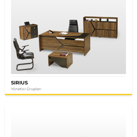
SIRIUS
Yönetici Grupları