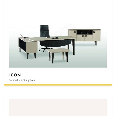
ICON
Yönetici Grupları