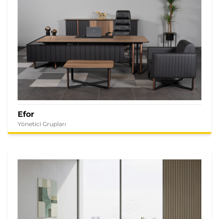
Efor
Yönetici Grupları