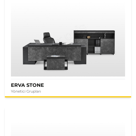
ERVA STONE
Yönetici Grupları