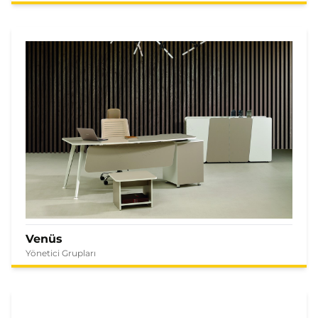
Venüs
Yönetici Grupları