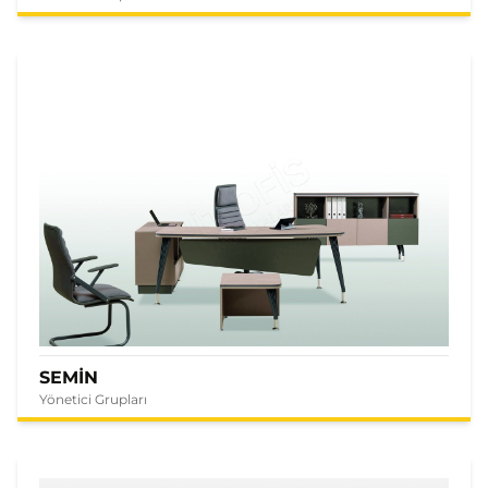
SEMİN
Yönetici Grupları