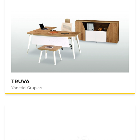
TRUVA
Yönetici Grupları