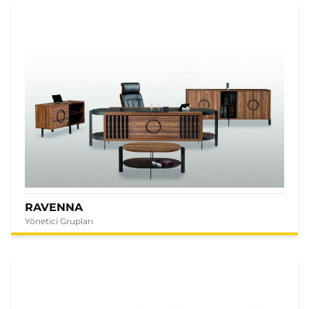
RAVENNA
Yönetici Grupları