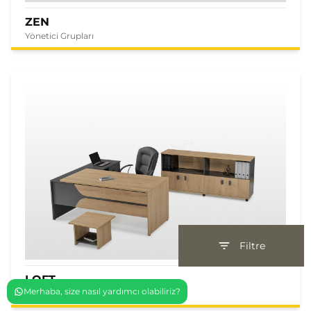
ZEN
Yönetici Grupları
Filtre
LOFT
Merhaba, size nasıl yardımcı olabiliriz?
Yönetici Grupları