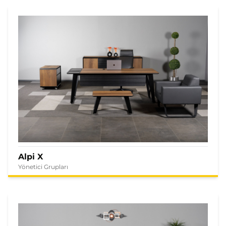
Alpi X
Yönetici Grupları