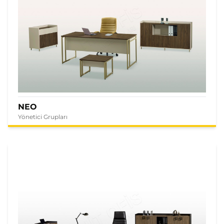
NEO
Yönetici Grupları