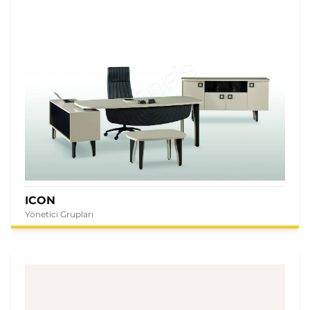
ICON
Yönetici Grupları