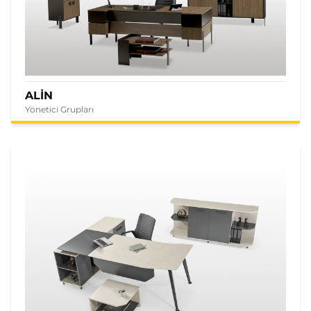
ALİN
Yönetici Grupları