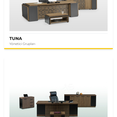
TUNA
Yönetici Grupları