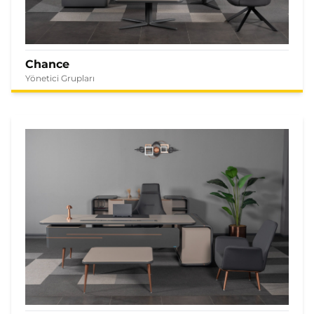
Chance
Yönetici Grupları