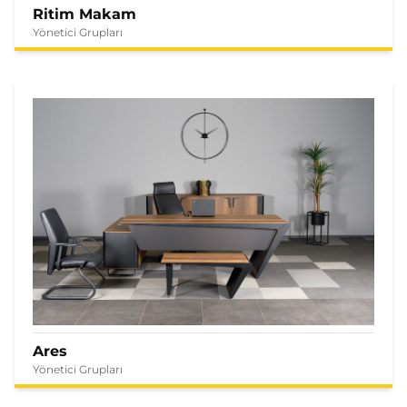
Ritim Makam
Yönetici Grupları
Ares
Yönetici Grupları