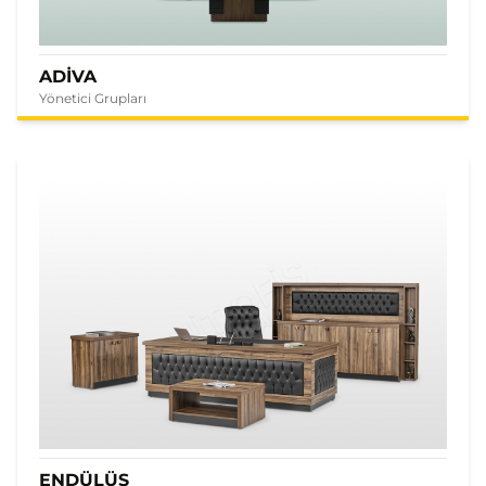
ADİVA
Yönetici Grupları
ENDÜLÜS