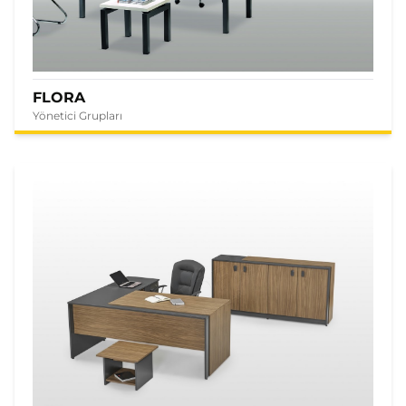
FLORA
Yönetici Grupları