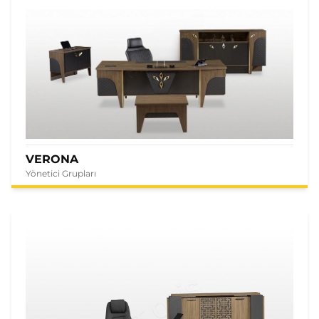
VERONA
Yönetici Grupları