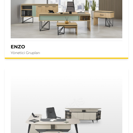
ENZO
Yönetici Grupları