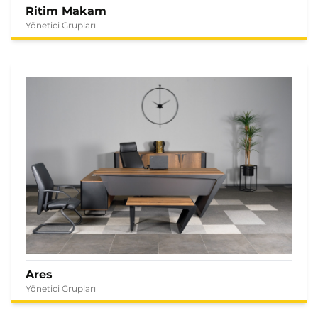
Ritim Makam
Yönetici Grupları
Ares
Yönetici Grupları