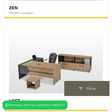
ZEN
Yönetici Grupları
Filtre
LOFT
Merhaba, size nasıl yardımcı olabiliriz?
Yönetici Grupları