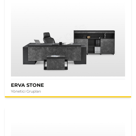
ERVA STONE
Yönetici Grupları