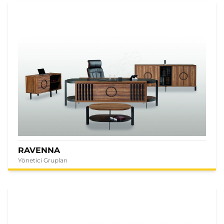
RAVENNA
Yönetici Grupları