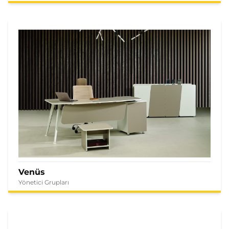
Venüs
Yönetici Grupları