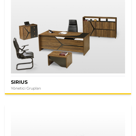
SIRIUS
Yönetici Grupları