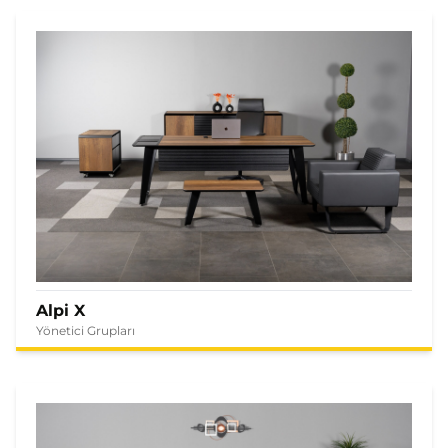
Alpi X
Yönetici Grupları