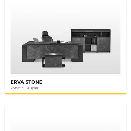
ERVA STONE
Yönetici Grupları