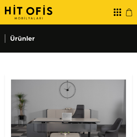
Ürünler