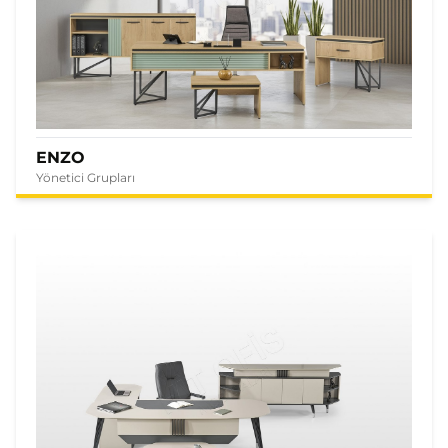
ENZO
Yönetici Grupları