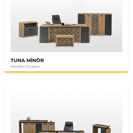
TUNA MİNÖR
Yönetici Grupları