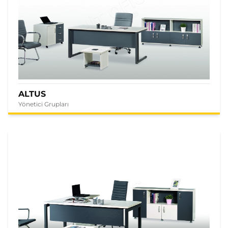
ALTUS
Yönetici Grupları