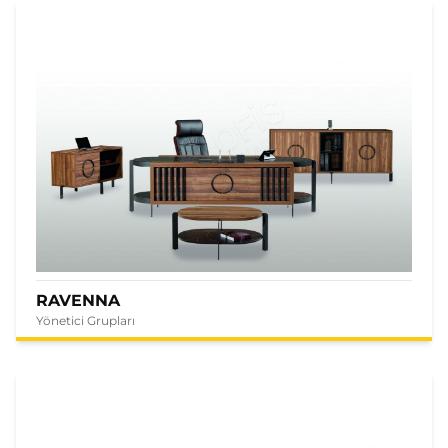
RAVENNA
Yönetici Grupları