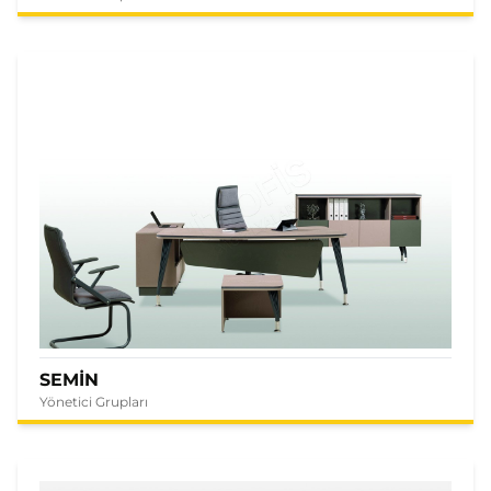
SEMİN
Yönetici Grupları