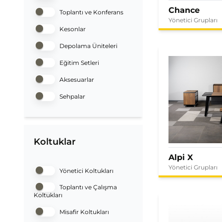
Chance
Toplantı ve Konferans
Yönetici Grupları
Kesonlar
Depolama Üniteleri
Eğitim Setleri
Aksesuarlar
Sehpalar
Koltuklar
Alpi X
Yönetici Grupları
Yönetici Koltukları
Toplantı ve Çalışma
Koltukları
Misafir Koltukları