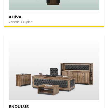
ADİVA
Yönetici Grupları
ENDÜLÜS