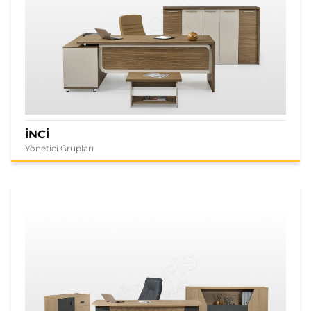
İNCİ
Yönetici Grupları