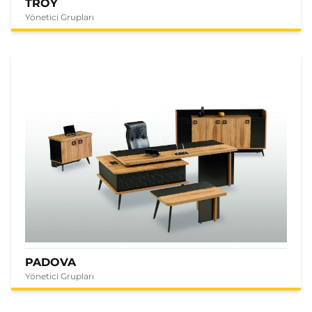
TROY
Yönetici Grupları
PADOVA
Yönetici Grupları