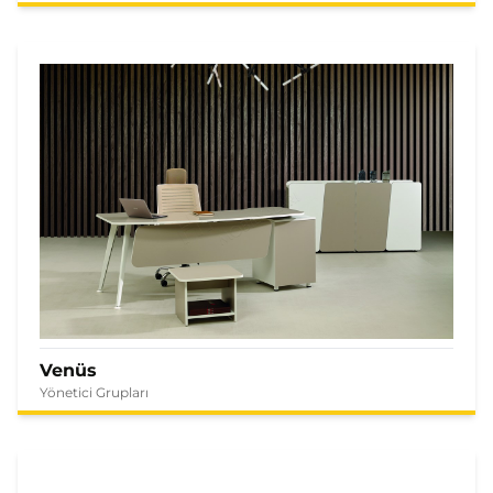
Venüs
Yönetici Grupları