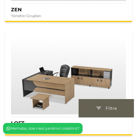
ZEN
Yönetici Grupları
Filtre
LOFT
Merhaba, size nasıl yardımcı olabiliriz?
Yönetici Grupları