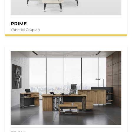
PRIME
Yönetici Grupları