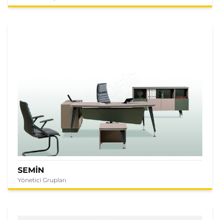
SEMİN
Yönetici Grupları