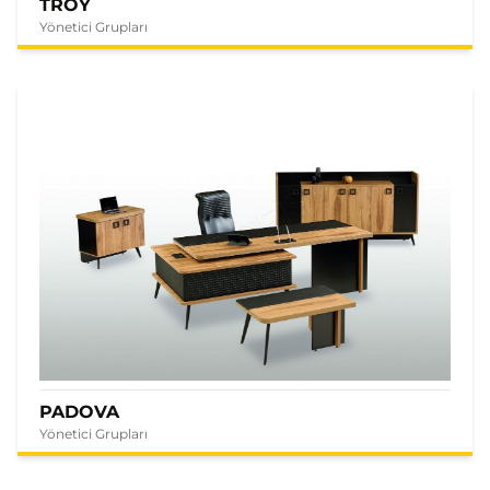
TROY
Yönetici Grupları
PADOVA
Yönetici Grupları