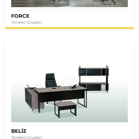
FORCE
Yönetici Grupları
BELİZ
Yönetici Grupları