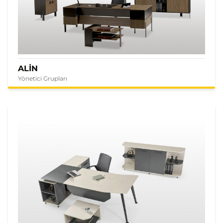
ALİN
Yönetici Grupları