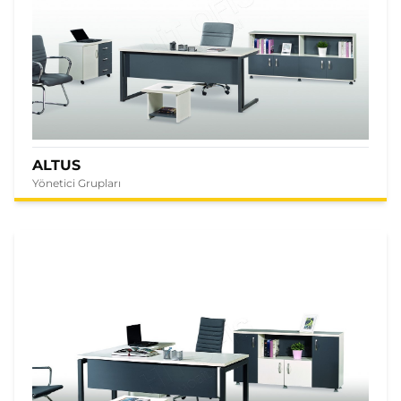
ALTUS
Yönetici Grupları