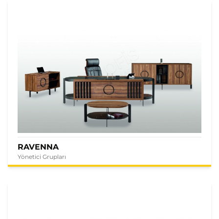
RAVENNA
Yönetici Grupları