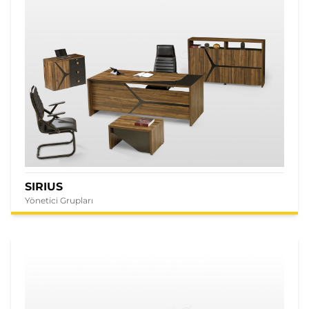
SIRIUS
Yönetici Grupları