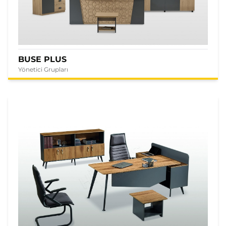
BUSE PLUS
Yönetici Grupları