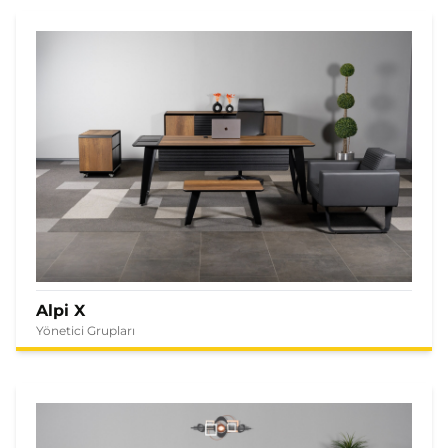
Alpi X
Yönetici Grupları