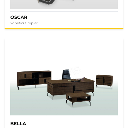
OSCAR
Yönetici Grupları
BELLA