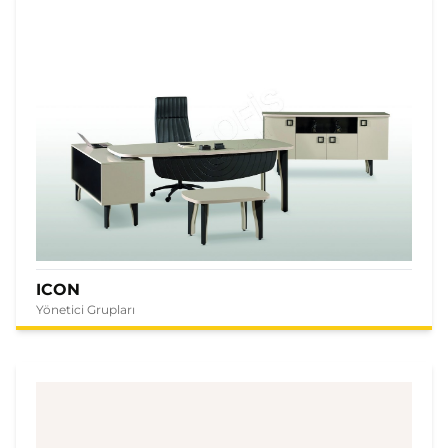
ICON
Yönetici Grupları