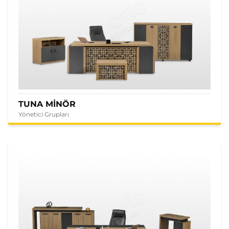
TUNA MİNÖR
Yönetici Grupları