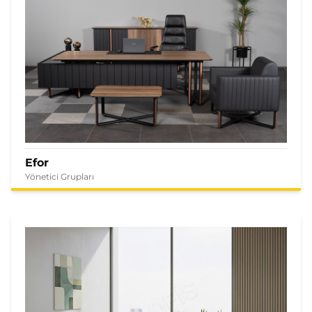
Efor
Yönetici Grupları