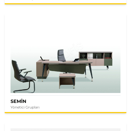
SEMİN
Yönetici Grupları