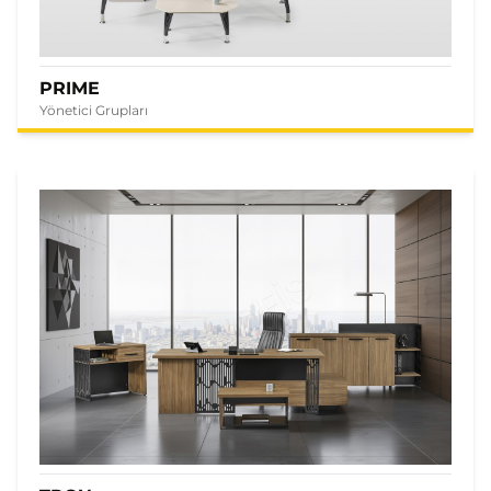
PRIME
Yönetici Grupları