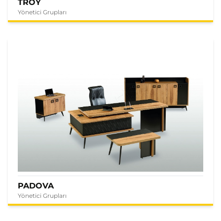
TROY
Yönetici Grupları
PADOVA
Yönetici Grupları