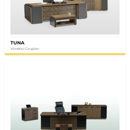
TUNA
Yönetici Grupları