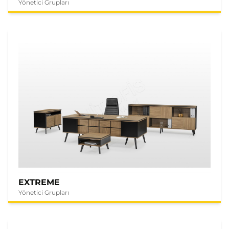
Yönetici Grupları
EXTREME
Yönetici Grupları