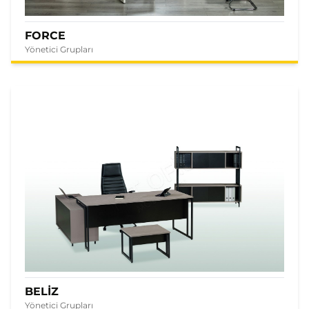
FORCE
Yönetici Grupları
BELİZ
Yönetici Grupları