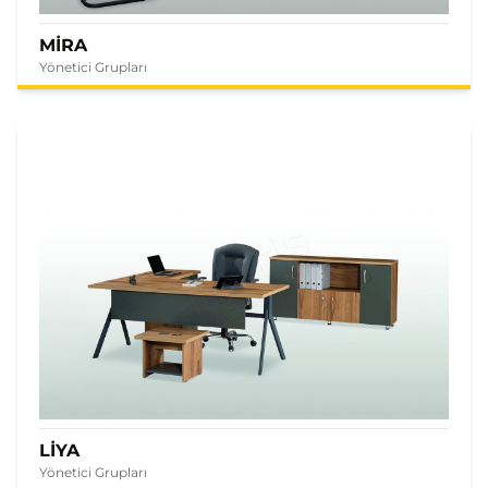
MİRA
Yönetici Grupları
LİYA
Yönetici Grupları