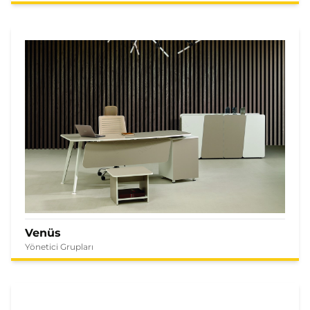
Venüs
Yönetici Grupları