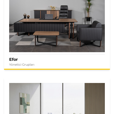
Efor
Yönetici Grupları