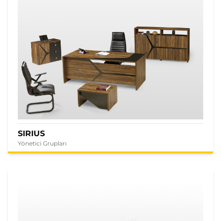
SIRIUS
Yönetici Grupları