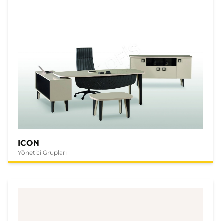
ICON
Yönetici Grupları