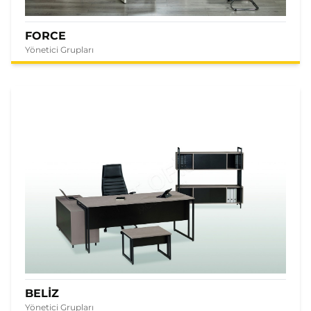
FORCE
Yönetici Grupları
BELİZ
Yönetici Grupları