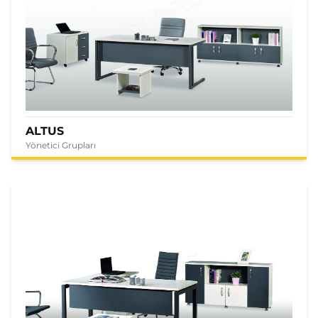
ALTUS
Yönetici Grupları