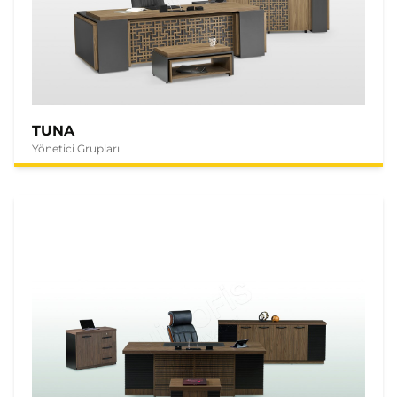
TUNA
Yönetici Grupları