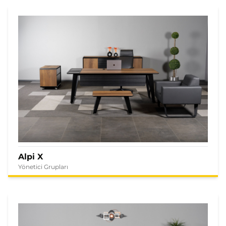
Alpi X
Yönetici Grupları