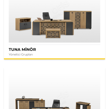
TUNA MİNÖR
Yönetici Grupları