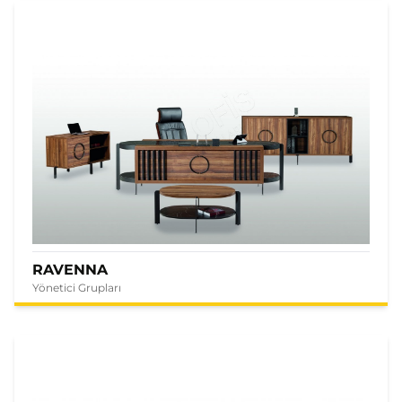
RAVENNA
Yönetici Grupları