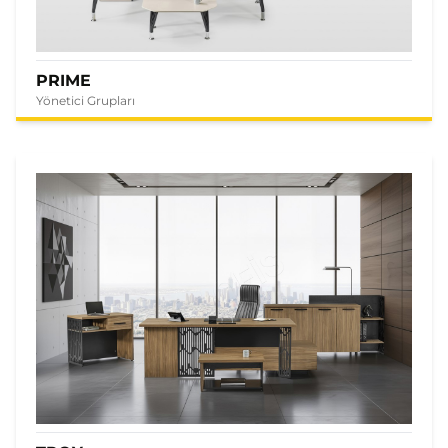
PRIME
Yönetici Grupları