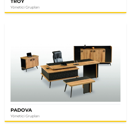
TROY
Yönetici Grupları
PADOVA
Yönetici Grupları