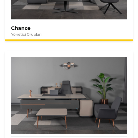
Chance
Yönetici Grupları