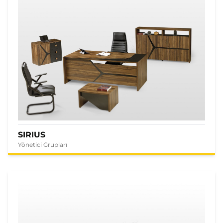
SIRIUS
Yönetici Grupları