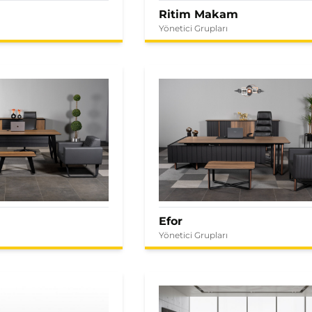
Ritim Makam
Yönetici Grupları
Efor
Yönetici Grupları