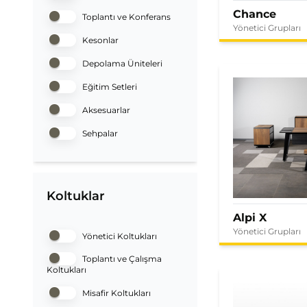
Chance
Toplantı ve Konferans
Yönetici Grupları
Kesonlar
Depolama Üniteleri
Eğitim Setleri
Aksesuarlar
Sehpalar
Koltuklar
Alpi X
Yönetici Grupları
Yönetici Koltukları
Toplantı ve Çalışma
Koltukları
Misafir Koltukları