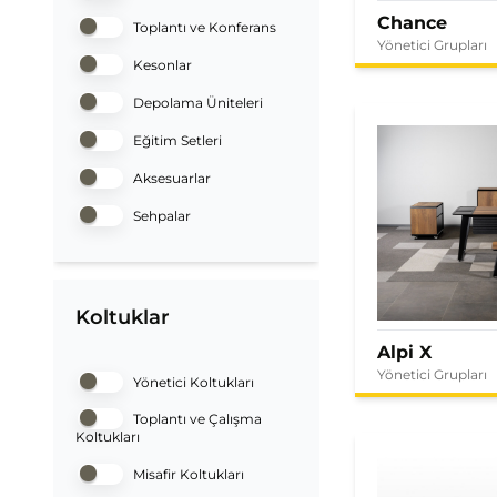
Chance
Toplantı ve Konferans
Yönetici Grupları
Kesonlar
Depolama Üniteleri
Eğitim Setleri
Aksesuarlar
Sehpalar
Koltuklar
Alpi X
Yönetici Grupları
Yönetici Koltukları
Toplantı ve Çalışma
Koltukları
Misafir Koltukları