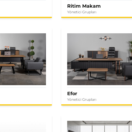
Ritim Makam
Yönetici Grupları
Efor
Yönetici Grupları