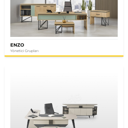
ENZO
Yönetici Grupları