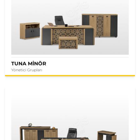
TUNA MİNÖR
Yönetici Grupları