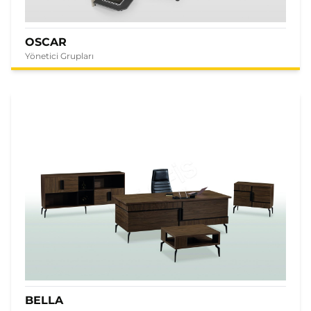
OSCAR
Yönetici Grupları
BELLA