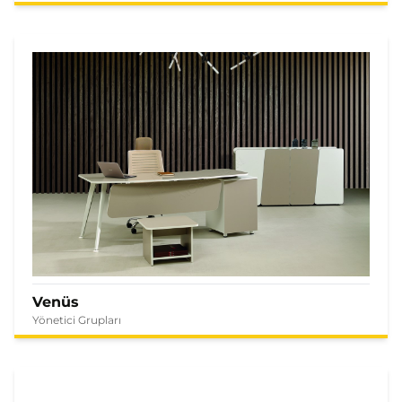
Venüs
Yönetici Grupları