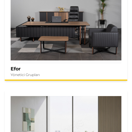
Efor
Yönetici Grupları