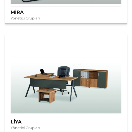
MİRA
Yönetici Grupları
LİYA
Yönetici Grupları