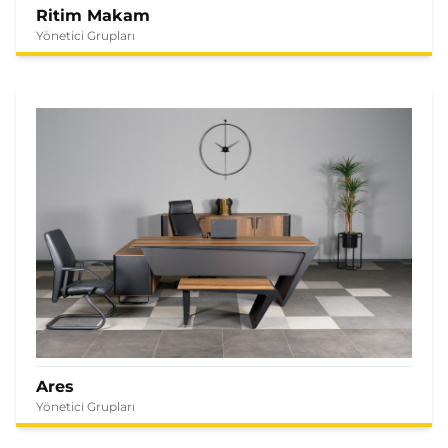
Ritim Makam
Yönetici Grupları
Ares
Yönetici Grupları