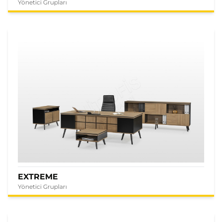
Yönetici Grupları
EXTREME
Yönetici Grupları