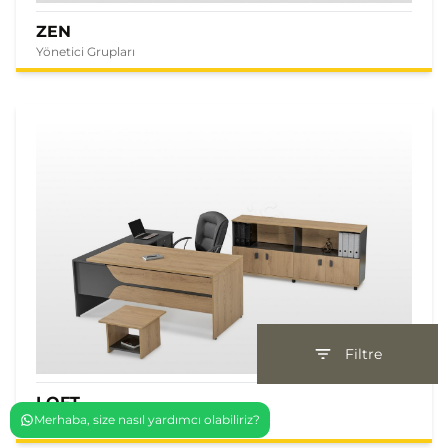
ZEN
Yönetici Grupları
Filtre
LOFT
Merhaba, size nasıl yardımcı olabiliriz?
Yönetici Grupları