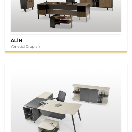
ALİN
Yönetici Grupları