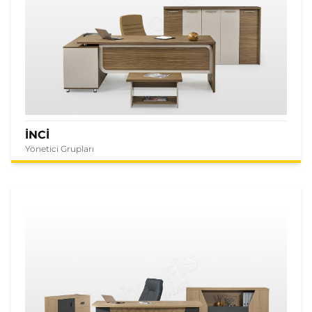
İNCİ
Yönetici Grupları