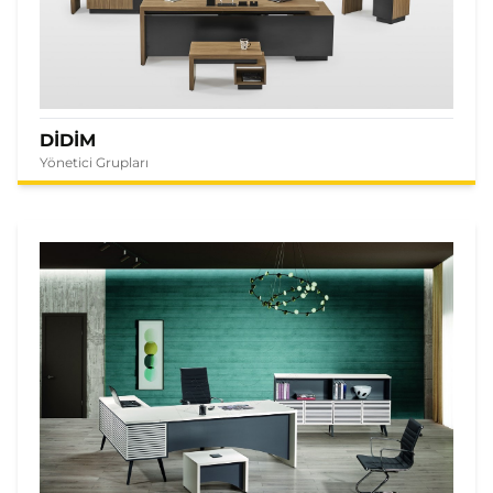
DİDİM
Yönetici Grupları