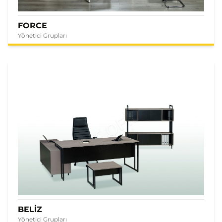
FORCE
Yönetici Grupları
BELİZ
Yönetici Grupları