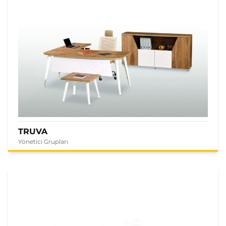
TRUVA
Yönetici Grupları