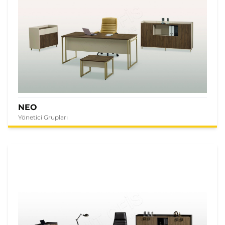
NEO
Yönetici Grupları