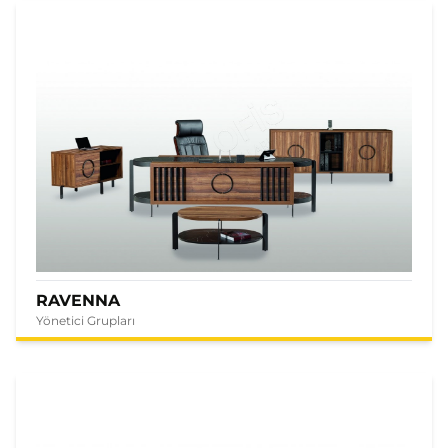
RAVENNA
Yönetici Grupları