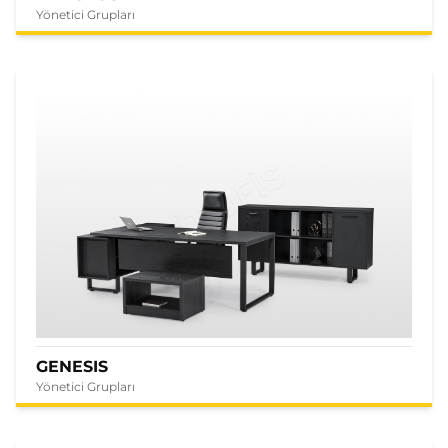
Yönetici Grupları
GENESIS
Yönetici Grupları