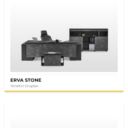
ERVA STONE
Yönetici Grupları