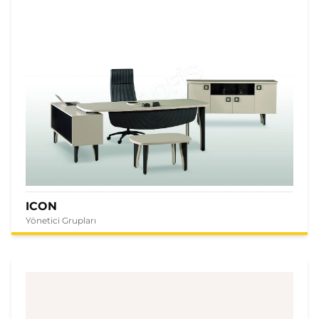
ICON
Yönetici Grupları