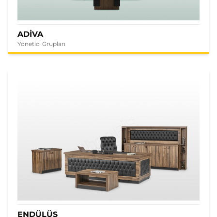
ADİVA
Yönetici Grupları
ENDÜLÜS