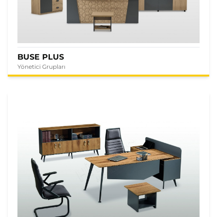
BUSE PLUS
Yönetici Grupları