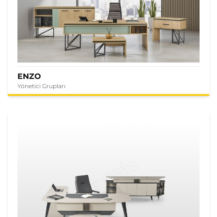
ENZO
Yönetici Grupları