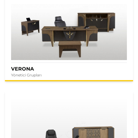
VERONA
Yönetici Grupları