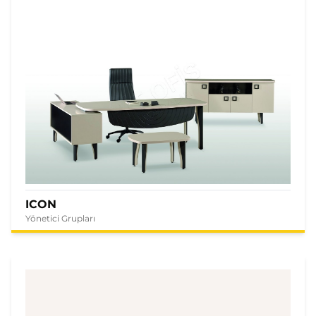
ICON
Yönetici Grupları