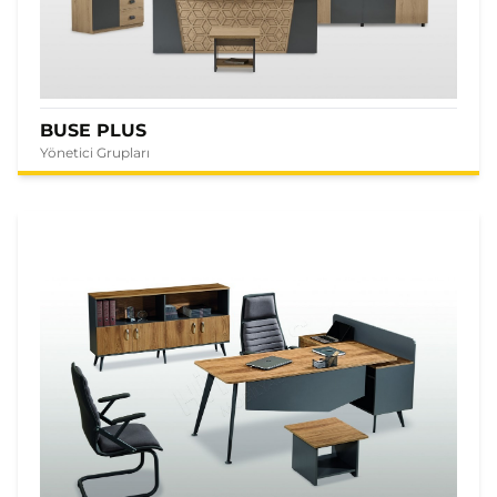
BUSE PLUS
Yönetici Grupları