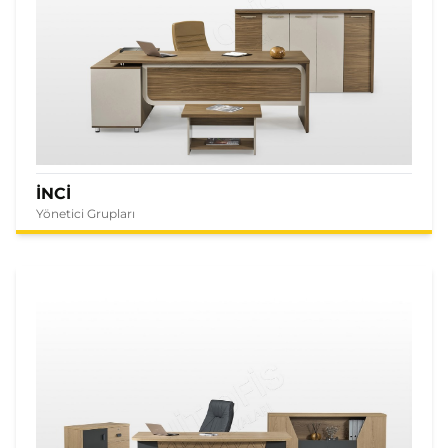
İNCİ
Yönetici Grupları