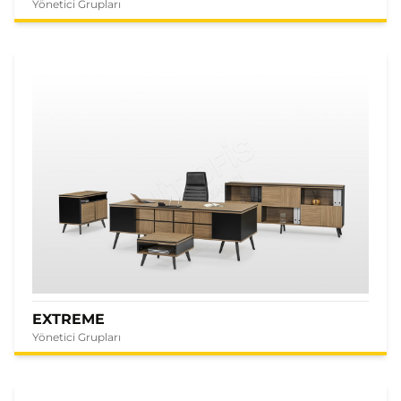
Yönetici Grupları
EXTREME
Yönetici Grupları