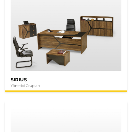
SIRIUS
Yönetici Grupları