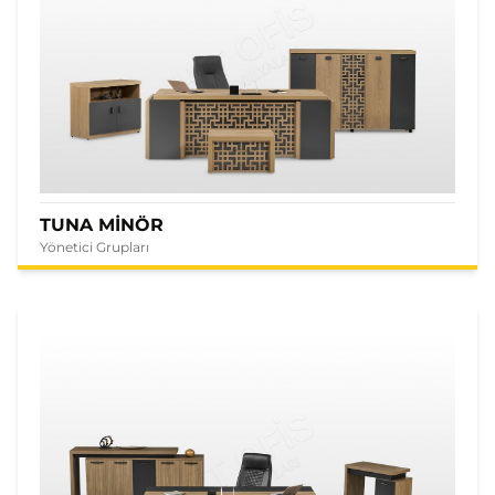
TUNA MİNÖR
Yönetici Grupları