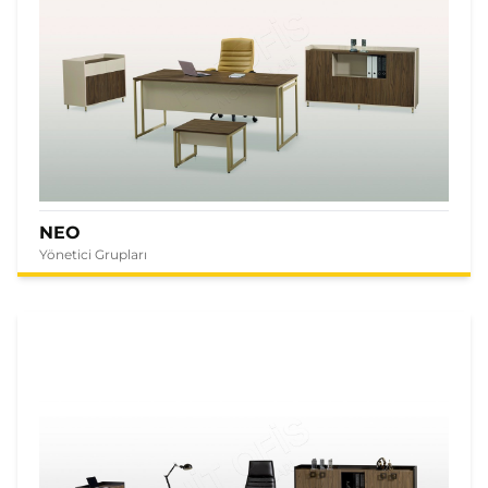
NEO
Yönetici Grupları