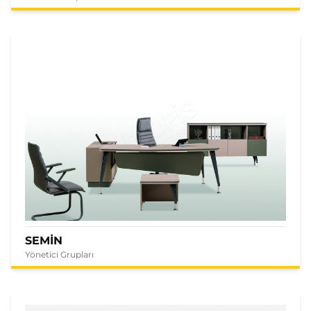
SEMİN
Yönetici Grupları