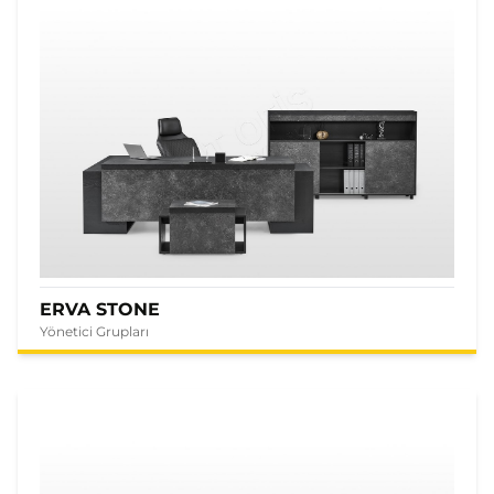
ERVA STONE
Yönetici Grupları