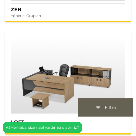
ZEN
Yönetici Grupları
Filtre
LOFT
Merhaba, size nasıl yardımcı olabiliriz?
Yönetici Grupları