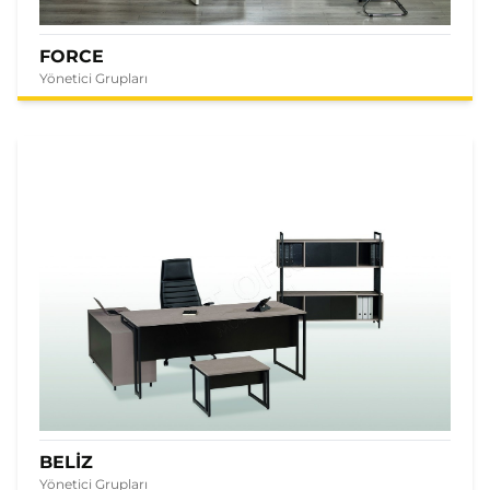
FORCE
Yönetici Grupları
BELİZ
Yönetici Grupları