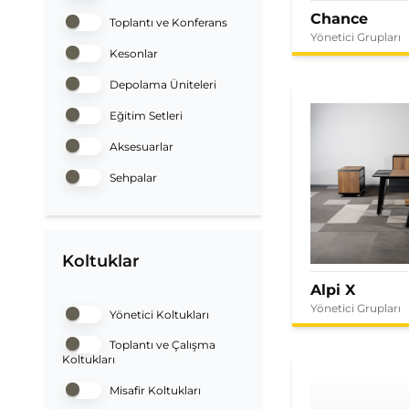
Chance
Toplantı ve Konferans
Yönetici Grupları
Kesonlar
Depolama Üniteleri
Eğitim Setleri
Aksesuarlar
Sehpalar
Koltuklar
Alpi X
Yönetici Grupları
Yönetici Koltukları
Toplantı ve Çalışma
Koltukları
Misafir Koltukları