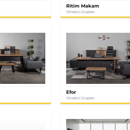
Ritim Makam
Yönetici Grupları
Efor
Yönetici Grupları