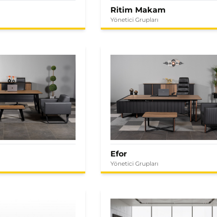
Ritim Makam
Yönetici Grupları
Efor
Yönetici Grupları