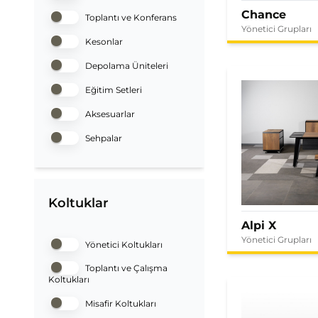
Chance
Toplantı ve Konferans
Yönetici Grupları
Kesonlar
Depolama Üniteleri
Eğitim Setleri
Aksesuarlar
Sehpalar
Koltuklar
Alpi X
Yönetici Grupları
Yönetici Koltukları
Toplantı ve Çalışma
Koltukları
Misafir Koltukları