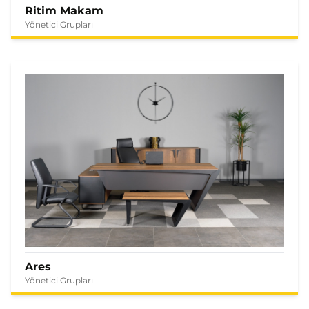
Ritim Makam
Yönetici Grupları
Ares
Yönetici Grupları