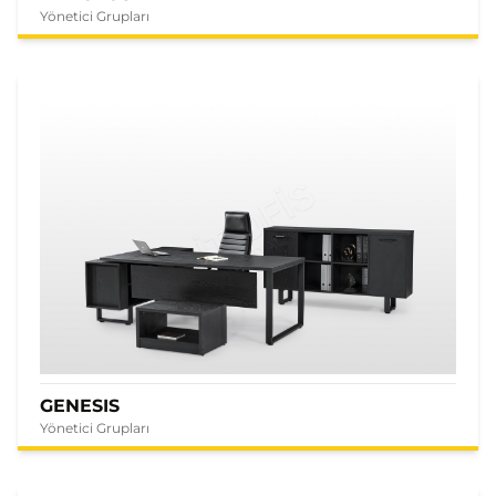
Yönetici Grupları
GENESIS
Yönetici Grupları