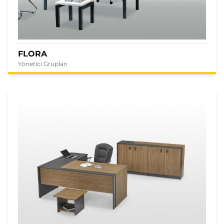
FLORA
Yönetici Grupları