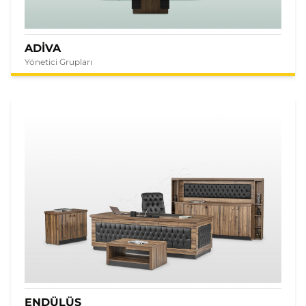
ADİVA
Yönetici Grupları
ENDÜLÜS