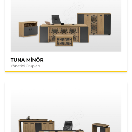
TUNA MİNÖR
Yönetici Grupları