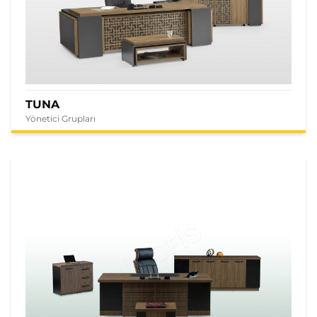
TUNA
Yönetici Grupları