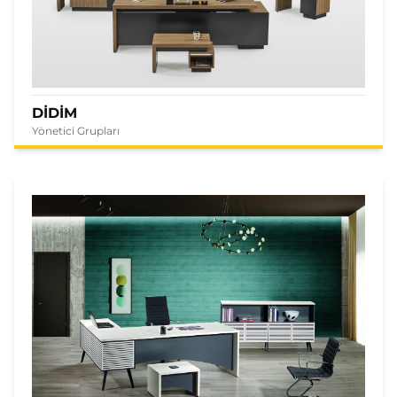
DİDİM
Yönetici Grupları