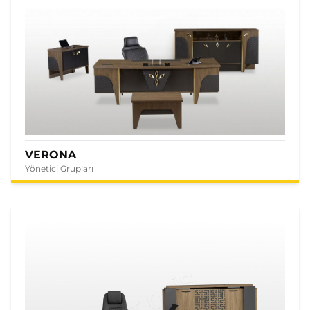
VERONA
Yönetici Grupları