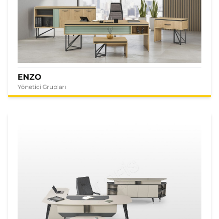
ENZO
Yönetici Grupları