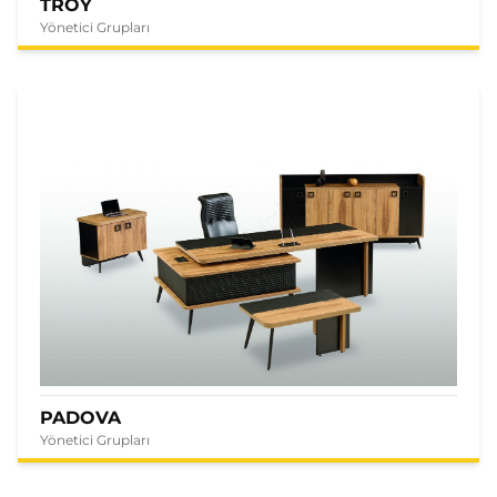
TROY
Yönetici Grupları
PADOVA
Yönetici Grupları